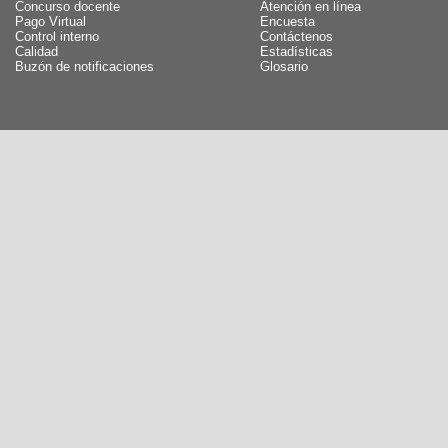
Concurso docente
Atención en línea
Pago Virtual
Encuesta
Control interno
Contáctenos
Calidad
Estadísticas
Buzón de notificaciones
Glosario