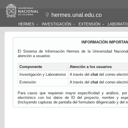
hermes.unal.edu.co
HERMES
INVESTIGACIÓN
EXTENSIÓN
LABORATO
INFORMACIÓN IMPORTA
El Sistema de Información Hermes de la Universidad Naciona
atención a usuarios:
Componente
Atención a los usuarios
Investigación y Laboratorios
A través del
chat
del correo electró
Extensión
A través del
chat
del correo electró
Para casos que requieran mayor especificidad y análisis, por 
electrónico con los datos de ID del proyecto, nombre y espec
(Incluyendo capturas de pantalla del formulario diligenciado y del e