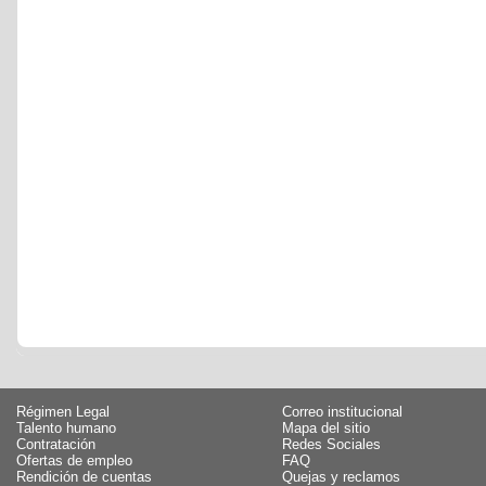
Régimen Legal
Correo institucional
Talento humano
Mapa del sitio
Contratación
Redes Sociales
Ofertas de empleo
FAQ
Rendición de cuentas
Quejas y reclamos