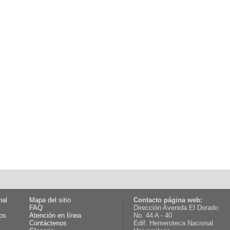
nal
Mapa del sitio
Contacto página web:
FAQ
Dirección Avenida El Dorado
os
Atención en línea
No. 44 A - 40
Contáctenos
Edif. Hemeroteca Nacional