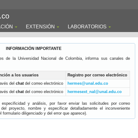
.co
ACIÓN
EXTENSIÓN
LABORATORIOS
INFORMACIÓN IMPORTANTE
es de la Universidad Nacional de Colombia, informa sus canales de
nción a los usuarios
Registro por correo electrónico
ravés del
chat
del correo electrónico
hermes@unal.edu.co
ravés del
chat
del correo electrónico
hermesext_nal@unal.edu.co
specificidad y análisis, por favor enviar las solicitudes por correo
 del proyecto, nombre y especificar detalladamente el inconveniente
 formulario diligenciado y del error que aparece).