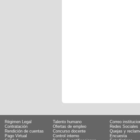
Régimen Legal
Talento humano
Correo institucio
Contratación
Ofertas de empleo
Redes Sociales
Rendición de cuentas
Concurso docente
Quejas y reclam
Pago Virtual
Control interno
Encuesta