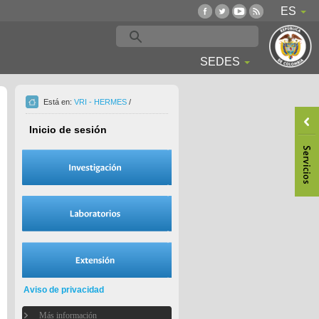
ES
SEDES
Está en:
VRI - HERMES
/
Inicio de sesión
Aviso de privacidad
Más información