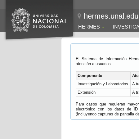
hermes.unal.edu
HERMES
INVESTIG
El Sistema de Información Herm
atención a usuarios:
Componente
Ate
Investigación y Laboratorios
A t
Extensión
A t
Para casos que requieran mayor e
electrónico con los datos de ID
(Incluyendo capturas de pantalla del