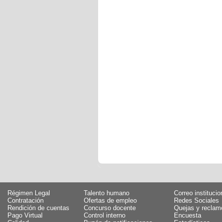
Régimen Legal
Talento humano
Correo institucio
Contratación
Ofertas de empleo
Redes Sociales
Rendición de cuentas
Concurso docente
Quejas y reclam
Pago Virtual
Control interno
Encuesta