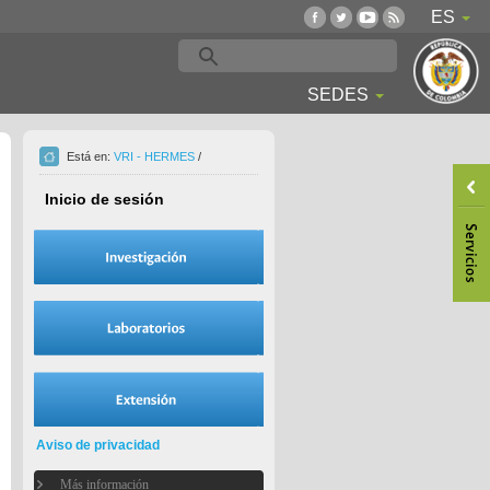
ES
SEDES
Está en:
VRI - HERMES
/
Inicio de sesión
Aviso de privacidad
Más información