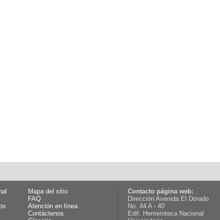
nal
Mapa del sitio
Contacto página web:
FAQ
Dirección Avenida El Dorado
os
Atención en línea
No. 44 A - 40
Contáctenos
Edif. Hemeroteca Nacional