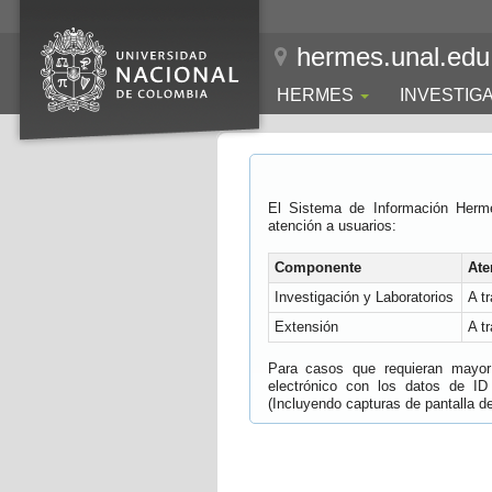
hermes.unal.edu
HERMES
INVESTIG
El Sistema de Información Herm
atención a usuarios:
Componente
Ate
Investigación y Laboratorios
A t
Extensión
A t
Para casos que requieran mayor e
electrónico con los datos de ID
(Incluyendo capturas de pantalla del