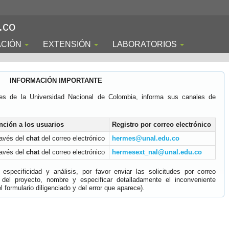
.co
ACIÓN
EXTENSIÓN
LABORATORIOS
INFORMACIÓN IMPORTANTE
es de la Universidad Nacional de Colombia, informa sus canales de
nción a los usuarios
Registro por correo electrónico
ravés del
chat
del correo electrónico
hermes@unal.edu.co
ravés del
chat
del correo electrónico
hermesext_nal@unal.edu.co
specificidad y análisis, por favor enviar las solicitudes por correo
 del proyecto, nombre y especificar detalladamente el inconveniente
 formulario diligenciado y del error que aparece).