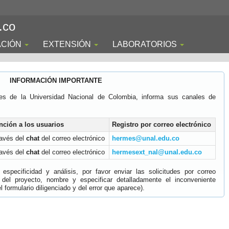
.co
ACIÓN
EXTENSIÓN
LABORATORIOS
INFORMACIÓN IMPORTANTE
es de la Universidad Nacional de Colombia, informa sus canales de
nción a los usuarios
Registro por correo electrónico
ravés del
chat
del correo electrónico
hermes@unal.edu.co
ravés del
chat
del correo electrónico
hermesext_nal@unal.edu.co
specificidad y análisis, por favor enviar las solicitudes por correo
 del proyecto, nombre y especificar detalladamente el inconveniente
 formulario diligenciado y del error que aparece).