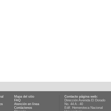
nal
Mapa del sitio
Contacto página web:
FAQ
Dirección Avenida El Dorado
os
Atención en línea
No. 44 A - 40
Contáctenos
Edif. Hemeroteca Nacional