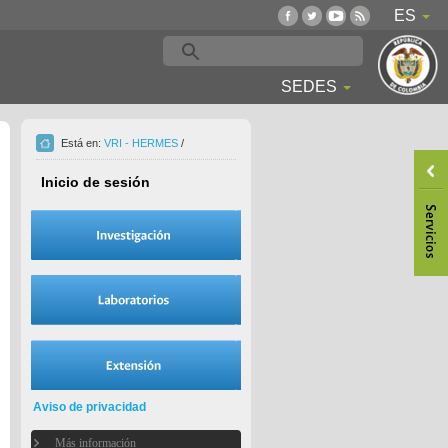
ES
SEDES
Está en:
VRI - HERMES
/
Inicio de sesión
Aviso de privacidad
Más información