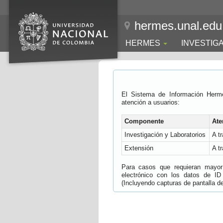
hermes.unal.edu
HERMES
INVESTIG
El Sistema de Información Herm
atención a usuarios:
Componente
Ate
Investigación y Laboratorios
A t
Extensión
A t
Para casos que requieran mayor e
electrónico con los datos de ID
(Incluyendo capturas de pantalla del