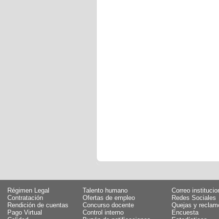
Régimen Legal
Talento humano
Correo institucio
Contratación
Ofertas de empleo
Redes Sociales
Rendición de cuentas
Concurso docente
Quejas y reclam
Pago Virtual
Control interno
Encuesta