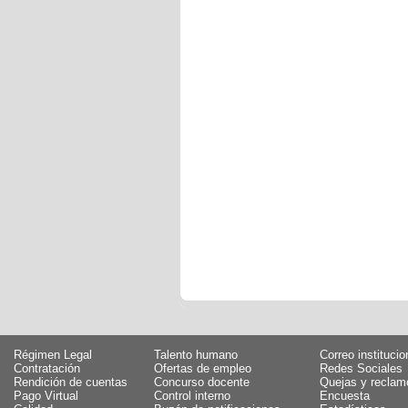
Régimen Legal
Talento humano
Correo institucio
Contratación
Ofertas de empleo
Redes Sociales
Rendición de cuentas
Concurso docente
Quejas y reclam
Pago Virtual
Control interno
Encuesta