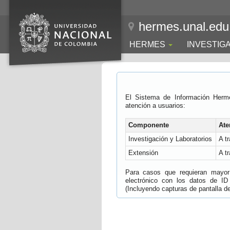
hermes.unal.edu
HERMES
INVESTIG
El Sistema de Información Herm
atención a usuarios:
Componente
Ate
Investigación y Laboratorios
A t
Extensión
A t
Para casos que requieran mayor e
electrónico con los datos de ID
(Incluyendo capturas de pantalla del