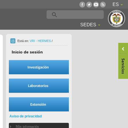
ES
SEDES
Está en:
VRI - HERMES
/
Inicio de sesión
Aviso de privacidad
Más información