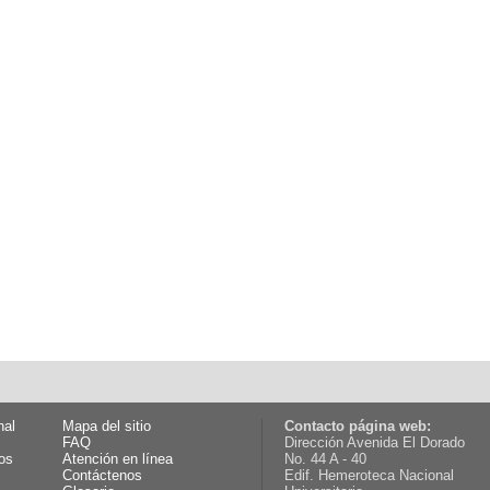
nal
Mapa del sitio
Contacto página web:
FAQ
Dirección Avenida El Dorado
os
Atención en línea
No. 44 A - 40
Contáctenos
Edif. Hemeroteca Nacional