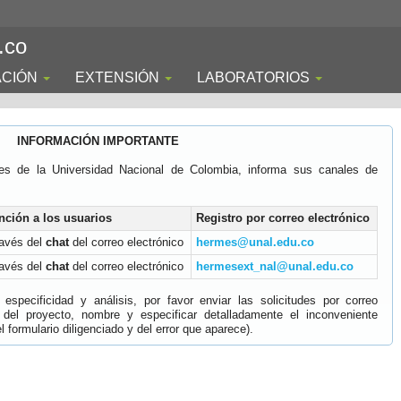
.co
ACIÓN
EXTENSIÓN
LABORATORIOS
INFORMACIÓN IMPORTANTE
es de la Universidad Nacional de Colombia, informa sus canales de
nción a los usuarios
Registro por correo electrónico
ravés del
chat
del correo electrónico
hermes@unal.edu.co
ravés del
chat
del correo electrónico
hermesext_nal@unal.edu.co
specificidad y análisis, por favor enviar las solicitudes por correo
 del proyecto, nombre y especificar detalladamente el inconveniente
 formulario diligenciado y del error que aparece).