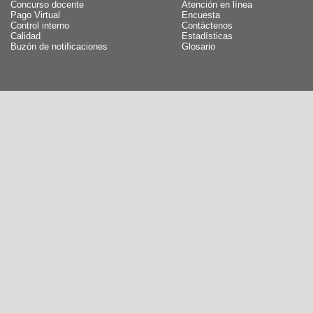
Concurso docente
Atención en línea
Pago Virtual
Encuesta
Control interno
Contáctenos
Calidad
Estadísticas
Buzón de notificaciones
Glosario