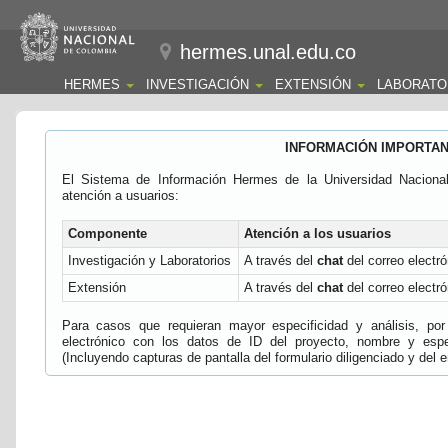
hermes.unal.edu.co
HERMES
INVESTIGACIÓN
EXTENSIÓN
LABORATO
INFORMACIÓN IMPORTA
El Sistema de Información Hermes de la Universidad Naciona
atención a usuarios:
Componente
Atención a los usuarios
Investigación y Laboratorios
A través del
chat
del correo electró
Extensión
A través del
chat
del correo electró
Para casos que requieran mayor especificidad y análisis, por 
electrónico con los datos de ID del proyecto, nombre y espec
(Incluyendo capturas de pantalla del formulario diligenciado y del e