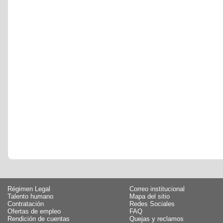
Régimen Legal
Correo institucional
Talento humano
Mapa del sitio
Contratación
Redes Sociales
Ofertas de empleo
FAQ
Rendición de cuentas
Quejas y reclamos