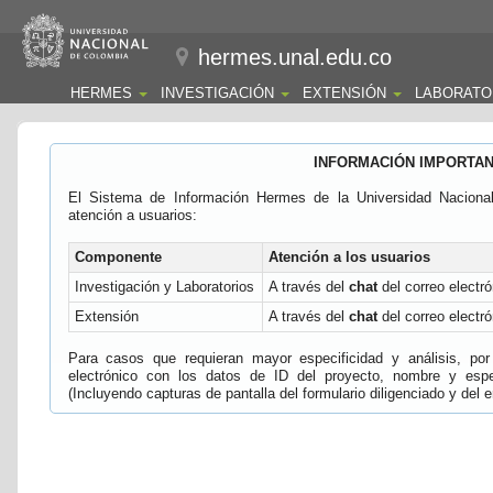
hermes.unal.edu.co
HERMES
INVESTIGACIÓN
EXTENSIÓN
LABORATO
INFORMACIÓN IMPORTA
El Sistema de Información Hermes de la Universidad Naciona
atención a usuarios:
Componente
Atención a los usuarios
Investigación y Laboratorios
A través del
chat
del correo electró
Extensión
A través del
chat
del correo electró
Para casos que requieran mayor especificidad y análisis, por 
electrónico con los datos de ID del proyecto, nombre y espec
(Incluyendo capturas de pantalla del formulario diligenciado y del e