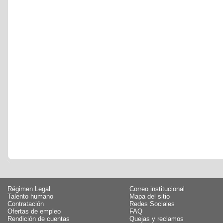
Régimen Legal
Correo institucional
Talento humano
Mapa del sitio
Contratación
Redes Sociales
Ofertas de empleo
FAQ
Rendición de cuentas
Quejas y reclamos