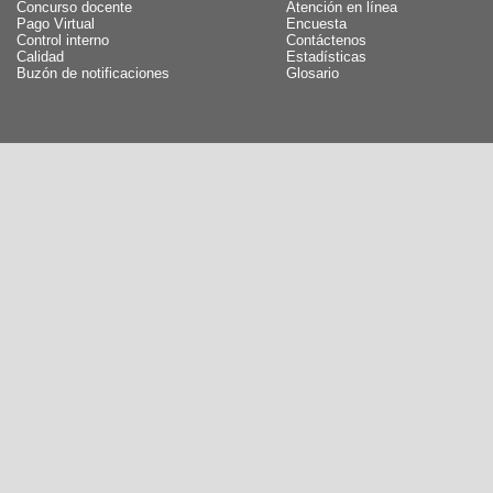
Concurso docente
Atención en línea
Pago Virtual
Encuesta
Control interno
Contáctenos
Calidad
Estadísticas
Buzón de notificaciones
Glosario