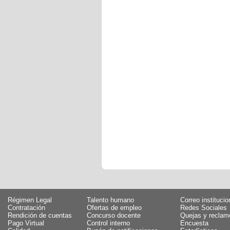
Régimen Legal
Talento humano
Correo institucio
Contratación
Ofertas de empleo
Redes Sociales
Rendición de cuentas
Concurso docente
Quejas y reclam
Pago Virtual
Control interno
Encuesta