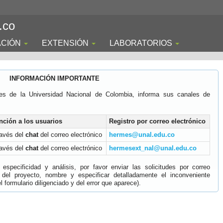
.co
ACIÓN
EXTENSIÓN
LABORATORIOS
INFORMACIÓN IMPORTANTE
es de la Universidad Nacional de Colombia, informa sus canales de
nción a los usuarios
Registro por correo electrónico
ravés del
chat
del correo electrónico
hermes@unal.edu.co
ravés del
chat
del correo electrónico
hermesext_nal@unal.edu.co
specificidad y análisis, por favor enviar las solicitudes por correo
 del proyecto, nombre y especificar detalladamente el inconveniente
 formulario diligenciado y del error que aparece).