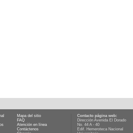
nal
Mapa del sitio
Contacto página web:
FAQ
Dirección Avenida El Dorado
os
Atención en línea
No. 44 A - 40
Contáctenos
Edif. Hemeroteca Nacional