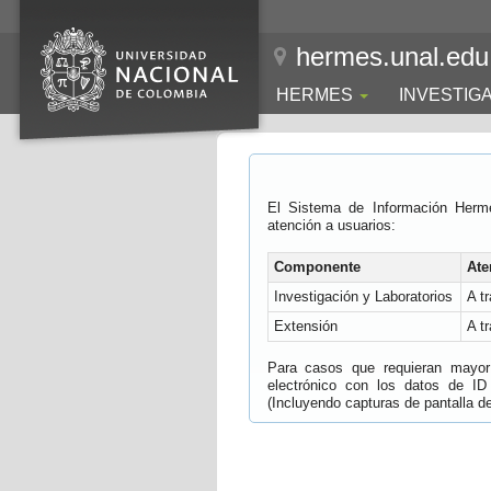
hermes.unal.edu
HERMES
INVESTIG
El Sistema de Información Herm
atención a usuarios:
Componente
Ate
Investigación y Laboratorios
A t
Extensión
A t
Para casos que requieran mayor e
electrónico con los datos de ID
(Incluyendo capturas de pantalla del