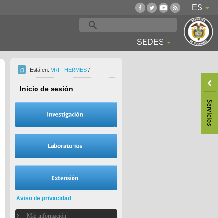
ES
SEDES
Está en:
VRI - HERMES
/
Inicio de sesión
Aviso de privacidad
Más información