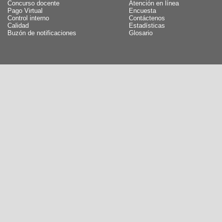
Concurso docente
Atención en línea
Pago Virtual
Encuesta
Control interno
Contáctenos
Calidad
Estadísticas
Buzón de notificaciones
Glosario