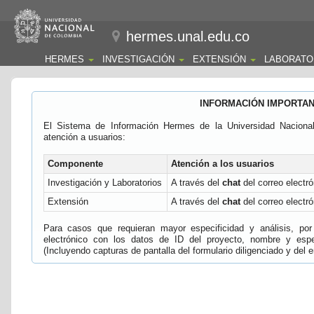
hermes.unal.edu.co
HERMES
INVESTIGACIÓN
EXTENSIÓN
LABORATO
INFORMACIÓN IMPORTA
El Sistema de Información Hermes de la Universidad Naciona
atención a usuarios:
Componente
Atención a los usuarios
Investigación y Laboratorios
A través del
chat
del correo electró
Extensión
A través del
chat
del correo electró
Para casos que requieran mayor especificidad y análisis, por 
electrónico con los datos de ID del proyecto, nombre y espec
(Incluyendo capturas de pantalla del formulario diligenciado y del e