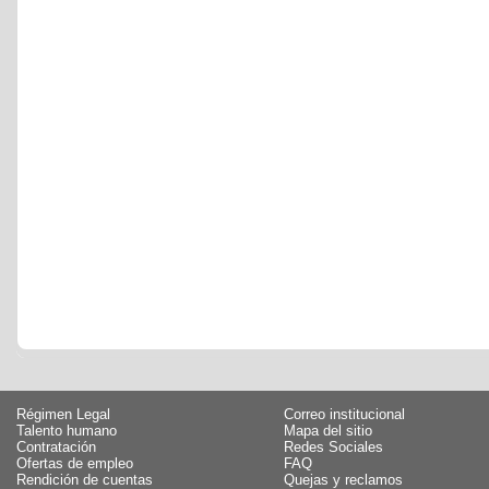
Régimen Legal
Correo institucional
Talento humano
Mapa del sitio
Contratación
Redes Sociales
Ofertas de empleo
FAQ
Rendición de cuentas
Quejas y reclamos