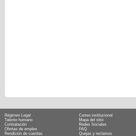
Régimen Legal
Correo institucional
Talento humano
Mapa del sitio
Contratación
Redes Sociales
Ofertas de empleo
FAQ
Rendición de cuentas
Quejas y reclamos