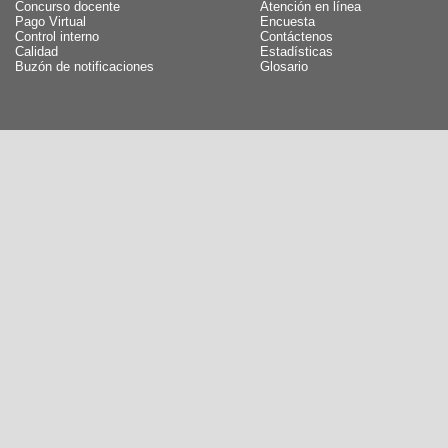
Concurso docente
Atención en línea
Pago Virtual
Encuesta
Control interno
Contáctenos
Calidad
Estadísticas
Buzón de notificaciones
Glosario