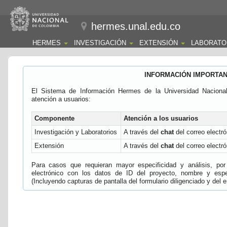
hermes.unal.edu.co
HERMES
INVESTIGACIÓN
EXTENSIÓN
LABORATO
INFORMACIÓN IMPORTA
El Sistema de Información Hermes de la Universidad Naciona
atención a usuarios:
Componente
Atención a los usuarios
Investigación y Laboratorios
A través del
chat
del correo electró
Extensión
A través del
chat
del correo electró
Para casos que requieran mayor especificidad y análisis, por 
electrónico con los datos de ID del proyecto, nombre y espec
(Incluyendo capturas de pantalla del formulario diligenciado y del e