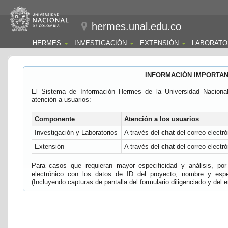
hermes.unal.edu.co
HERMES
INVESTIGACIÓN
EXTENSIÓN
LABORATO
INFORMACIÓN IMPORTA
El Sistema de Información Hermes de la Universidad Naciona
atención a usuarios:
Componente
Atención a los usuarios
Investigación y Laboratorios
A través del
chat
del correo electró
Extensión
A través del
chat
del correo electró
Para casos que requieran mayor especificidad y análisis, por 
electrónico con los datos de ID del proyecto, nombre y espec
(Incluyendo capturas de pantalla del formulario diligenciado y del e