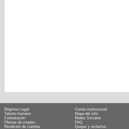
Régimen Legal
Correo institucional
Talento humano
Mapa del sitio
Contratación
Redes Sociales
Ofertas de empleo
FAQ
Rendición de cuentas
Quejas y reclamos