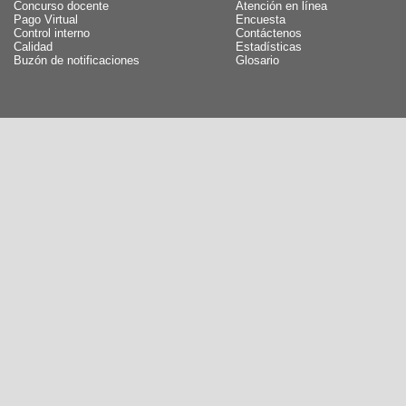
Concurso docente
Atención en línea
Pago Virtual
Encuesta
Control interno
Contáctenos
Calidad
Estadísticas
Buzón de notificaciones
Glosario