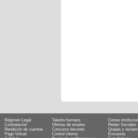
Régimen Legal
Talento humano
Correo institucio
Contratación
Ofertas de empleo
Redes Sociales
Rendición de cuentas
Concurso docente
Quejas y reclam
Pago Virtual
Control interno
Encuesta