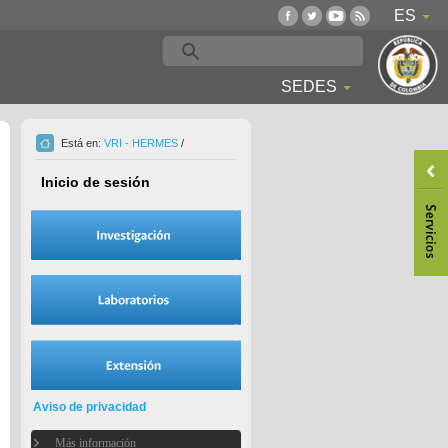
ES
SEDES
Está en:
VRI - HERMES
/
Inicio de sesión
Aviso de privacidad
Más información