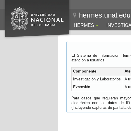
hermes.unal.edu
HERMES
INVESTIG
El Sistema de Información Herm
atención a usuarios:
Componente
Ate
Investigación y Laboratorios
A t
Extensión
A t
Para casos que requieran mayor e
electrónico con los datos de ID
(Incluyendo capturas de pantalla del