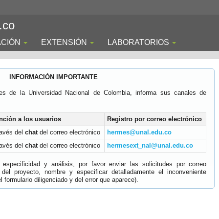
.co
ACIÓN
EXTENSIÓN
LABORATORIOS
INFORMACIÓN IMPORTANTE
es de la Universidad Nacional de Colombia, informa sus canales de
nción a los usuarios
Registro por correo electrónico
ravés del
chat
del correo electrónico
hermes@unal.edu.co
ravés del
chat
del correo electrónico
hermesext_nal@unal.edu.co
specificidad y análisis, por favor enviar las solicitudes por correo
 del proyecto, nombre y especificar detalladamente el inconveniente
 formulario diligenciado y del error que aparece).