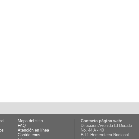
nal
Mapa del sitio
Contacto página web:
FAQ
Dirección Avenida El Dorado
os
Atención en línea
No. 44 A - 40
Contáctenos
Edif. Hemeroteca Nacional