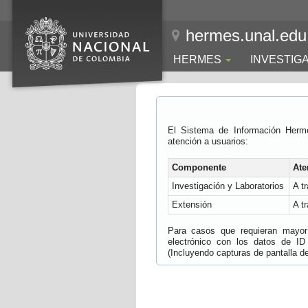
hermes.unal.edu
HERMES
INVESTIG
El Sistema de Información Herm
atención a usuarios:
Componente
Ate
Investigación y Laboratorios
A t
Extensión
A t
Para casos que requieran mayor e
electrónico con los datos de ID
(Incluyendo capturas de pantalla del