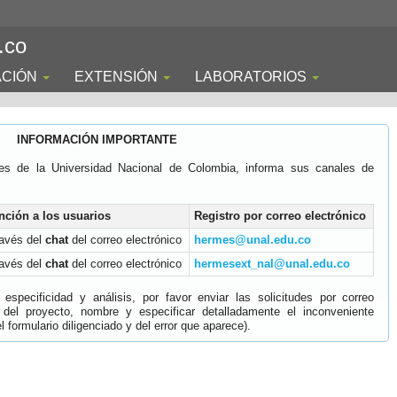
.co
ACIÓN
EXTENSIÓN
LABORATORIOS
INFORMACIÓN IMPORTANTE
es de la Universidad Nacional de Colombia, informa sus canales de
nción a los usuarios
Registro por correo electrónico
ravés del
chat
del correo electrónico
hermes@unal.edu.co
ravés del
chat
del correo electrónico
hermesext_nal@unal.edu.co
specificidad y análisis, por favor enviar las solicitudes por correo
 del proyecto, nombre y especificar detalladamente el inconveniente
 formulario diligenciado y del error que aparece).