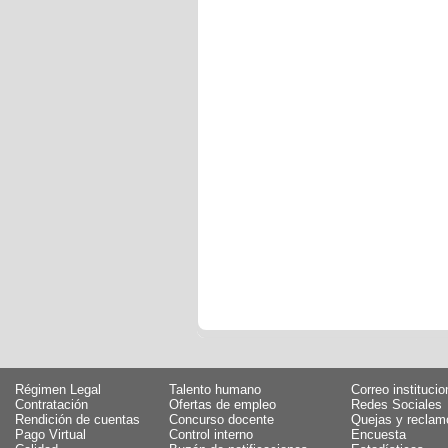
Régimen Legal
Talento humano
Correo institucio
Contratación
Ofertas de empleo
Redes Sociales
Rendición de cuentas
Concurso docente
Quejas y reclam
Pago Virtual
Control interno
Encuesta