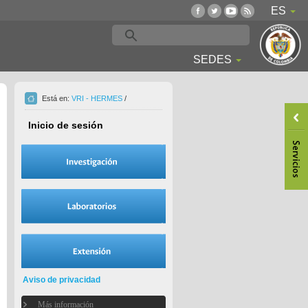
ES
SEDES
Está en:
VRI - HERMES
/
Inicio de sesión
Aviso de privacidad
Más información