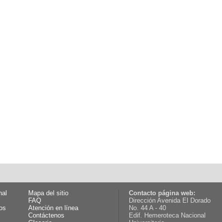
nal
Mapa del sitio
Contacto página web:
FAQ
Dirección Avenida El Dorado
os
Atención en línea
No. 44 A - 40
Contáctenos
Edif. Hemeroteca Nacional