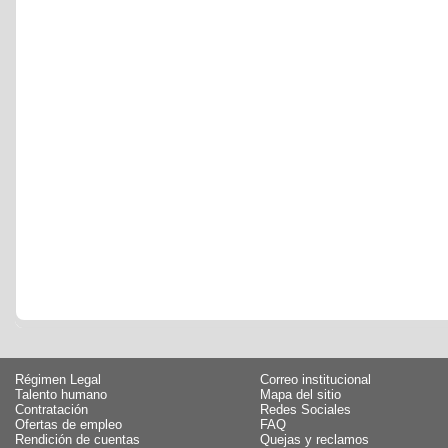
Régimen Legal
Correo institucional
Talento humano
Mapa del sitio
Contratación
Redes Sociales
Ofertas de empleo
FAQ
Rendición de cuentas
Quejas y reclamos