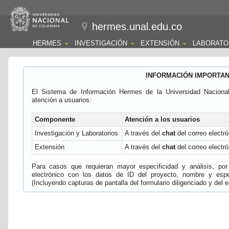
hermes.unal.edu.co
HERMES
INVESTIGACIÓN
EXTENSIÓN
LABORATO
INFORMACIÓN IMPORTA
El Sistema de Información Hermes de la Universidad Naciona
atención a usuarios:
Componente
Atención a los usuarios
Investigación y Laboratorios
A través del
chat
del correo electró
Extensión
A través del
chat
del correo electró
Para casos que requieran mayor especificidad y análisis, por 
electrónico con los datos de ID del proyecto, nombre y espec
(Incluyendo capturas de pantalla del formulario diligenciado y del e