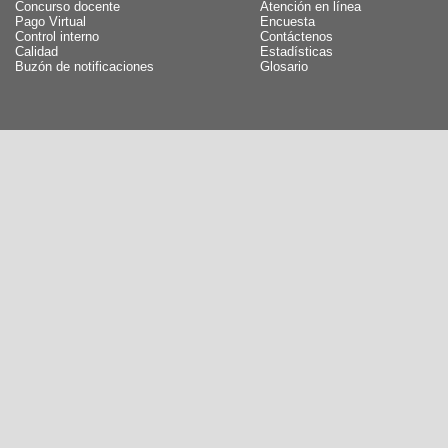
Concurso docente
Atención en línea
Pago Virtual
Encuesta
Control interno
Contáctenos
Calidad
Estadísticas
Buzón de notificaciones
Glosario