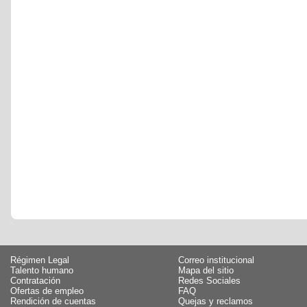
Régimen Legal
Correo institucional
Talento humano
Mapa del sitio
Contratación
Redes Sociales
Ofertas de empleo
FAQ
Rendición de cuentas
Quejas y reclamos