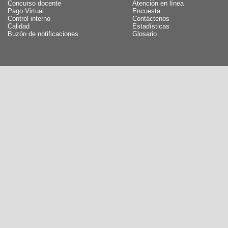
Concurso docente
Atención en línea
Pago Virtual
Encuesta
Control interno
Contáctenos
Calidad
Estadísticas
Buzón de notificaciones
Glosario