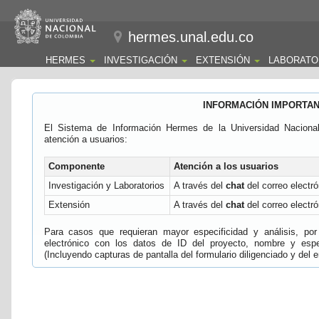
hermes.unal.edu.co
HERMES
INVESTIGACIÓN
EXTENSIÓN
LABORATO
INFORMACIÓN IMPORTA
El Sistema de Información Hermes de la Universidad Naciona
atención a usuarios:
Componente
Atención a los usuarios
Investigación y Laboratorios
A través del
chat
del correo electró
Extensión
A través del
chat
del correo electró
Para casos que requieran mayor especificidad y análisis, por 
electrónico con los datos de ID del proyecto, nombre y espec
(Incluyendo capturas de pantalla del formulario diligenciado y del e