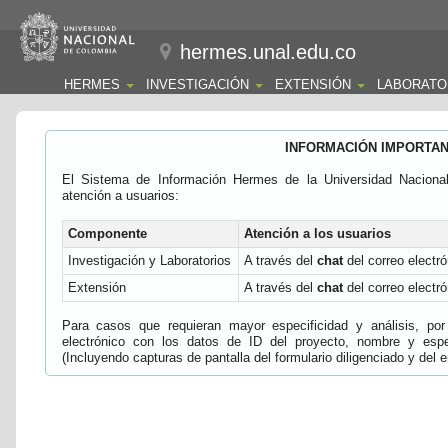
hermes.unal.edu.co
HERMES
INVESTIGACIÓN
EXTENSIÓN
LABORATO
INFORMACIÓN IMPORTA
El Sistema de Información Hermes de la Universidad Naciona
atención a usuarios:
Componente
Atención a los usuarios
Investigación y Laboratorios
A través del
chat
del correo electró
Extensión
A través del
chat
del correo electró
Para casos que requieran mayor especificidad y análisis, por 
electrónico con los datos de ID del proyecto, nombre y espec
(Incluyendo capturas de pantalla del formulario diligenciado y del e