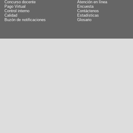
Concurso docente
Atención en línea
Pago Virtual
Encuesta
Control interno
Contáctenos
Calidad
Estadísticas
Buzón de notificaciones
Glosario