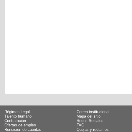
Régimen Legal
Correo institucional
Talento humano
Mapa del sitio
Contratación
Redes Sociales
Ofertas de empleo
FAQ
Rendición de cuentas
Quejas y reclamos