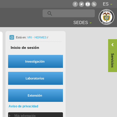
ES
SEDES
Está en:
VRI - HERMES
/
Inicio de sesión
Aviso de privacidad
Más información