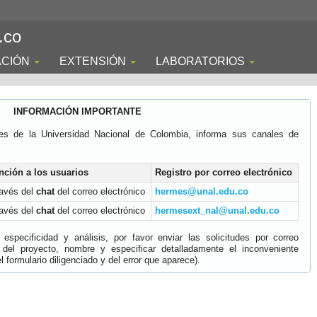
.co
ACIÓN
EXTENSIÓN
LABORATORIOS
INFORMACIÓN IMPORTANTE
es de la Universidad Nacional de Colombia, informa sus canales de
nción a los usuarios
Registro por correo electrónico
ravés del
chat
del correo electrónico
hermes@unal.edu.co
ravés del
chat
del correo electrónico
hermesext_nal@unal.edu.co
specificidad y análisis, por favor enviar las solicitudes por correo
 del proyecto, nombre y especificar detalladamente el inconveniente
 formulario diligenciado y del error que aparece).