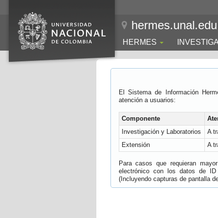
hermes.unal.edu
HERMES
INVESTIG
El Sistema de Información Herm
atención a usuarios:
Componente
Ate
Investigación y Laboratorios
A t
Extensión
A t
Para casos que requieran mayor e
electrónico con los datos de ID
(Incluyendo capturas de pantalla del