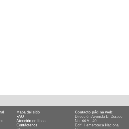
nal
Mapa del sitio
Contacto página web:
FAQ
Dirección Avenida El Dorado
os
Atención en línea
No. 44 A - 40
Contáctenos
Edif. Hemeroteca Nacional