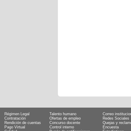
Régimen Legal
Talento humano
Correo institucio
Contratación
Ofertas de empleo
Redes Sociales
Rendición de cuentas
Concurso docente
Quejas y reclam
Pago Virtual
Control interno
Encuesta