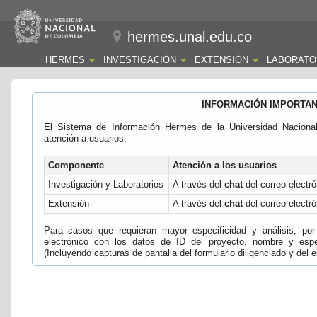
hermes.unal.edu.co
HERMES
INVESTIGACIÓN
EXTENSIÓN
LABORATO
INFORMACIÓN IMPORTA
El Sistema de Información Hermes de la Universidad Naciona
atención a usuarios:
Componente
Atención a los usuarios
Investigación y Laboratorios
A través del
chat
del correo electró
Extensión
A través del
chat
del correo electró
Para casos que requieran mayor especificidad y análisis, por 
electrónico con los datos de ID del proyecto, nombre y espec
(Incluyendo capturas de pantalla del formulario diligenciado y del e