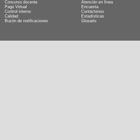
Concurso docente
Atención en línea
Pago Virtual
Encuesta
Control interno
Contáctenos
Calidad
Estadísticas
Buzón de notificaciones
Glosario