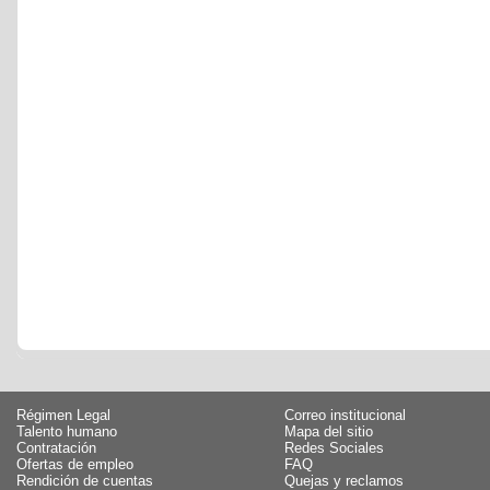
Régimen Legal
Correo institucional
Talento humano
Mapa del sitio
Contratación
Redes Sociales
Ofertas de empleo
FAQ
Rendición de cuentas
Quejas y reclamos