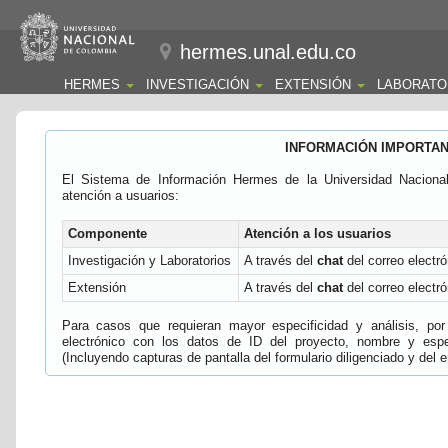
hermes.unal.edu.co
HERMES
INVESTIGACIÓN
EXTENSIÓN
LABORATO
INFORMACIÓN IMPORTA
El Sistema de Información Hermes de la Universidad Naciona
atención a usuarios:
Componente
Atención a los usuarios
Investigación y Laboratorios
A través del
chat
del correo electró
Extensión
A través del
chat
del correo electró
Para casos que requieran mayor especificidad y análisis, por 
electrónico con los datos de ID del proyecto, nombre y espec
(Incluyendo capturas de pantalla del formulario diligenciado y del e