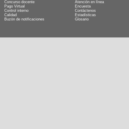
Concurso docente
Atención en línea
Pago Virtual
Encuesta
Control interno
Contáctenos
Calidad
Estadísticas
Buzón de notificaciones
Glosario