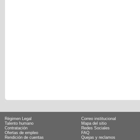
Régimen Legal
Correo institucional
Talento humano
Mapa del sitio
Contratación
Redes Sociales
Ofertas de empleo
FAQ
Rendición de cuentas
Quejas y reclamos