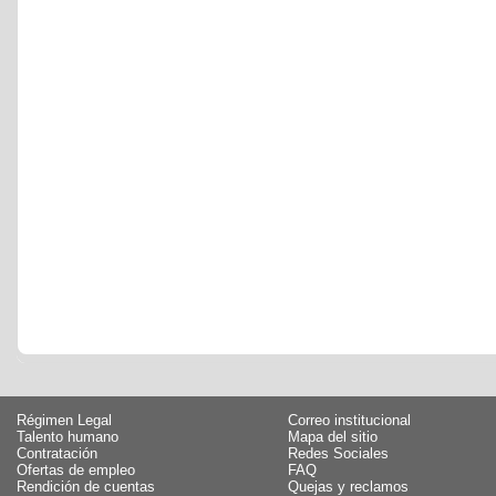
Régimen Legal
Correo institucional
Talento humano
Mapa del sitio
Contratación
Redes Sociales
Ofertas de empleo
FAQ
Rendición de cuentas
Quejas y reclamos