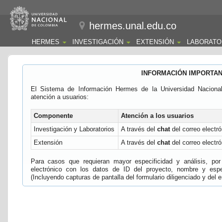
hermes.unal.edu.co
HERMES
INVESTIGACIÓN
EXTENSIÓN
LABORATO
INFORMACIÓN IMPORTA
El Sistema de Información Hermes de la Universidad Naciona
atención a usuarios:
Componente
Atención a los usuarios
Investigación y Laboratorios
A través del
chat
del correo electró
Extensión
A través del
chat
del correo electró
Para casos que requieran mayor especificidad y análisis, por 
electrónico con los datos de ID del proyecto, nombre y espec
(Incluyendo capturas de pantalla del formulario diligenciado y del e