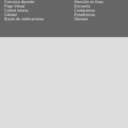
Concurso docente
Atención en línea
Pago Virtual
Encuesta
Control interno
Contáctenos
Calidad
Estadísticas
Buzón de notificaciones
Glosario