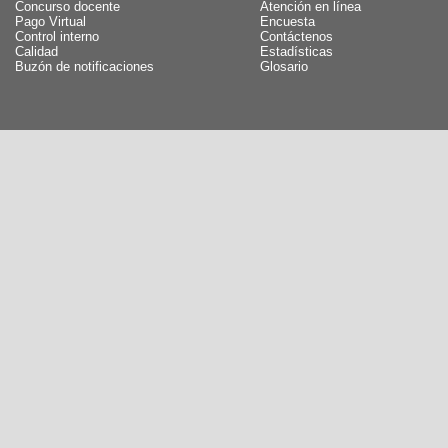
Concurso docente
Atención en línea
Pago Virtual
Encuesta
Control interno
Contáctenos
Calidad
Estadísticas
Buzón de notificaciones
Glosario