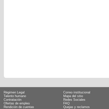
Régimen Legal
Correo institucional
Talento humano
Mapa del sitio
Contratación
Redes Sociales
Ofertas de empleo
FAQ
Rendición de cuentas
Quejas y reclamos