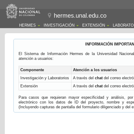
hermes.unal.edu.co
HERMES
INVESTIGACIÓN
EXTENSIÓN
LABORATO
INFORMACIÓN IMPORTA
El Sistema de Información Hermes de la Universidad Naciona
atención a usuarios:
Componente
Atención a los usuarios
Investigación y Laboratorios
A través del
chat
del correo electró
Extensión
A través del
chat
del correo electró
Para casos que requieran mayor especificidad y análisis, por 
electrónico con los datos de ID del proyecto, nombre y espec
(Incluyendo capturas de pantalla del formulario diligenciado y del e