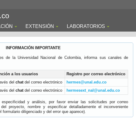
.co
ACIÓN
EXTENSIÓN
LABORATORIOS
INFORMACIÓN IMPORTANTE
es de la Universidad Nacional de Colombia, informa sus canales de
nción a los usuarios
Registro por correo electrónico
ravés del
chat
del correo electrónico
hermes@unal.edu.co
ravés del
chat
del correo electrónico
hermesext_nal@unal.edu.co
specificidad y análisis, por favor enviar las solicitudes por correo
 del proyecto, nombre y especificar detalladamente el inconveniente
 formulario diligenciado y del error que aparece).