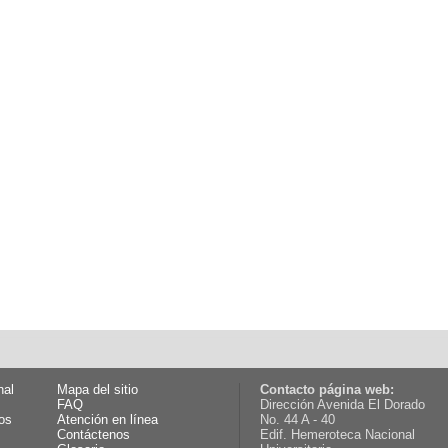
nal
Mapa del sitio
Contacto página web:
FAQ
Dirección Avenida El Dorado
os
Atención en línea
No. 44 A - 40
Contáctenos
Edif. Hemeroteca Nacional