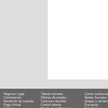
Régimen Legal
Talento humano
Correo institucio
Contratación
Ofertas de empleo
Redes Sociales
Rendición de cuentas
Concurso docente
Quejas y reclam
Pago Virtual
Control interno
Encuesta