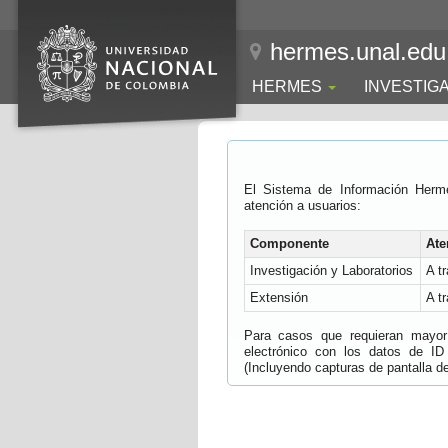
hermes.unal.edu
HERMES
INVESTIG
El Sistema de Información Herm
atención a usuarios:
Componente
Ate
Investigación y Laboratorios
A t
Extensión
A t
Para casos que requieran mayor e
electrónico con los datos de ID
(Incluyendo capturas de pantalla del