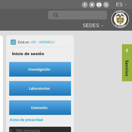
ES
SEDES
Está en:
VRI - HERMES
/
Inicio de sesión
Aviso de privacidad
Más información