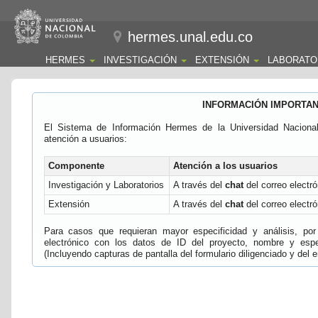
hermes.unal.edu.co
HERMES
INVESTIGACIÓN
EXTENSIÓN
LABORATO
INFORMACIÓN IMPORTA
El Sistema de Información Hermes de la Universidad Naciona
atención a usuarios:
Componente
Atención a los usuarios
Investigación y Laboratorios
A través del
chat
del correo electró
Extensión
A través del
chat
del correo electró
Para casos que requieran mayor especificidad y análisis, por 
electrónico con los datos de ID del proyecto, nombre y espec
(Incluyendo capturas de pantalla del formulario diligenciado y del e