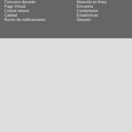
Concurso docente
Atención en línea
Pago Virtual
Encuesta
Control interno
Contáctenos
Calidad
Estadísticas
Buzón de notificaciones
Glosario