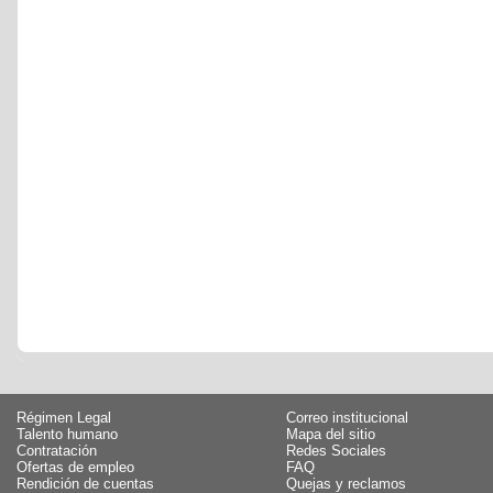
Régimen Legal
Correo institucional
Talento humano
Mapa del sitio
Contratación
Redes Sociales
Ofertas de empleo
FAQ
Rendición de cuentas
Quejas y reclamos