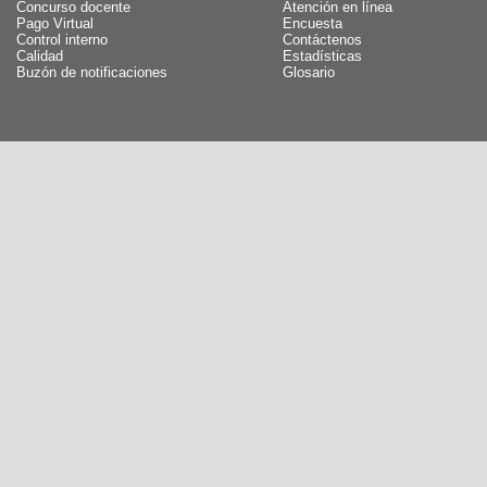
Concurso docente
Atención en línea
Pago Virtual
Encuesta
Control interno
Contáctenos
Calidad
Estadísticas
Buzón de notificaciones
Glosario