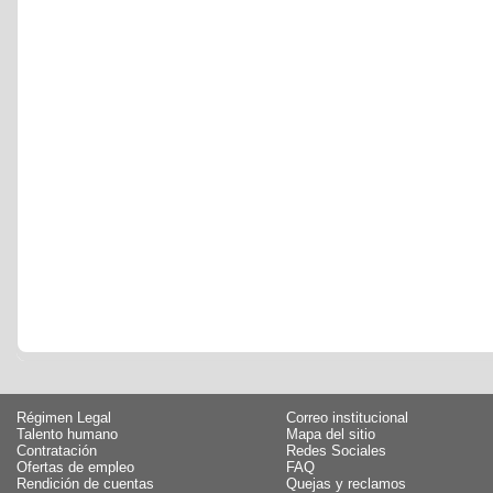
Régimen Legal
Correo institucional
Talento humano
Mapa del sitio
Contratación
Redes Sociales
Ofertas de empleo
FAQ
Rendición de cuentas
Quejas y reclamos