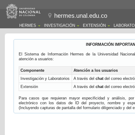
hermes.unal.edu.co
HERMES
INVESTIGACIÓN
EXTENSIÓN
LABORATO
INFORMACIÓN IMPORTA
El Sistema de Información Hermes de la Universidad Naciona
atención a usuarios:
Componente
Atención a los usuarios
Investigación y Laboratorios
A través del
chat
del correo electró
Extensión
A través del
chat
del correo electró
Para casos que requieran mayor especificidad y análisis, por 
electrónico con los datos de ID del proyecto, nombre y espec
(Incluyendo capturas de pantalla del formulario diligenciado y del e