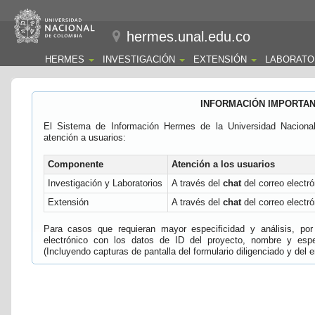
hermes.unal.edu.co
HERMES
INVESTIGACIÓN
EXTENSIÓN
LABORATO
INFORMACIÓN IMPORTA
El Sistema de Información Hermes de la Universidad Naciona
atención a usuarios:
Componente
Atención a los usuarios
Investigación y Laboratorios
A través del
chat
del correo electró
Extensión
A través del
chat
del correo electró
Para casos que requieran mayor especificidad y análisis, por 
electrónico con los datos de ID del proyecto, nombre y espec
(Incluyendo capturas de pantalla del formulario diligenciado y del e