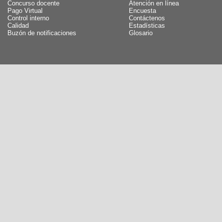
Concurso docente
Atención en línea
Pago Virtual
Encuesta
Control interno
Contáctenos
Calidad
Estadísticas
Buzón de notificaciones
Glosario