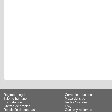
Régimen Legal
Correo institucional
Talento humano
Mapa del sitio
Contratación
Redes Sociales
Ofertas de empleo
FAQ
Rendición de cuentas
Quejas y reclamos