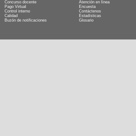
Concurso docente
Atención en línea
Pago Virtual
Encuesta
Control interno
Contáctenos
Calidad
Estadísticas
Buzón de notificaciones
Glosario