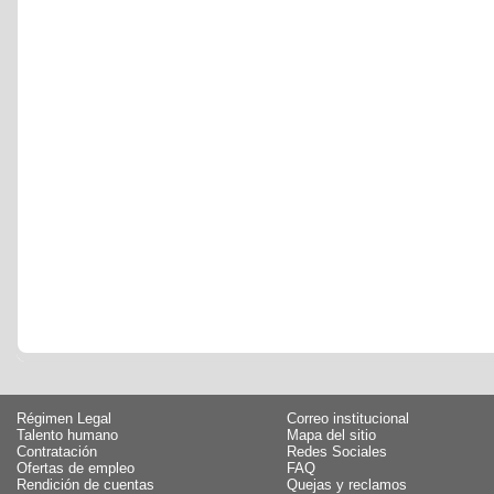
Régimen Legal
Correo institucional
Talento humano
Mapa del sitio
Contratación
Redes Sociales
Ofertas de empleo
FAQ
Rendición de cuentas
Quejas y reclamos