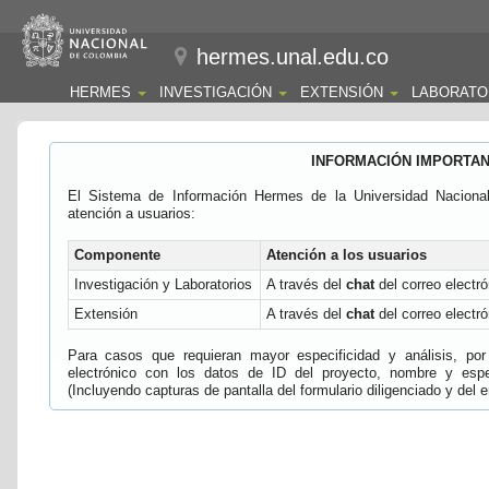
hermes.unal.edu.co
HERMES
INVESTIGACIÓN
EXTENSIÓN
LABORATO
INFORMACIÓN IMPORTA
El Sistema de Información Hermes de la Universidad Naciona
atención a usuarios:
Componente
Atención a los usuarios
Investigación y Laboratorios
A través del
chat
del correo electró
Extensión
A través del
chat
del correo electró
Para casos que requieran mayor especificidad y análisis, por 
electrónico con los datos de ID del proyecto, nombre y espec
(Incluyendo capturas de pantalla del formulario diligenciado y del e