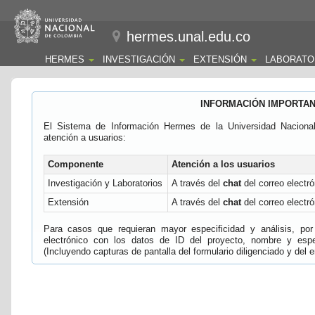
hermes.unal.edu.co
HERMES
INVESTIGACIÓN
EXTENSIÓN
LABORATO
INFORMACIÓN IMPORTA
El Sistema de Información Hermes de la Universidad Naciona
atención a usuarios:
Componente
Atención a los usuarios
Investigación y Laboratorios
A través del
chat
del correo electró
Extensión
A través del
chat
del correo electró
Para casos que requieran mayor especificidad y análisis, por 
electrónico con los datos de ID del proyecto, nombre y espec
(Incluyendo capturas de pantalla del formulario diligenciado y del e