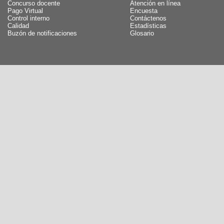
Concurso docente
Atención en línea
Pago Virtual
Encuesta
Control interno
Contáctenos
Calidad
Estadísticas
Buzón de notificaciones
Glosario