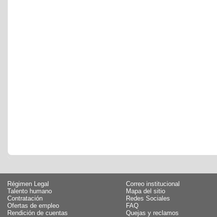
Régimen Legal
Correo institucional
Talento humano
Mapa del sitio
Contratación
Redes Sociales
Ofertas de empleo
FAQ
Rendición de cuentas
Quejas y reclamos