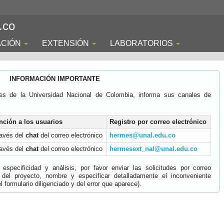
.co
ACIÓN
EXTENSIÓN
LABORATORIOS
INFORMACIÓN IMPORTANTE
es de la Universidad Nacional de Colombia, informa sus canales de
nción a los usuarios
Registro por correo electrónico
ravés del
chat
del correo electrónico
hermes@unal.edu.co
ravés del
chat
del correo electrónico
hermesext_nal@unal.edu.co
specificidad y análisis, por favor enviar las solicitudes por correo
 del proyecto, nombre y especificar detalladamente el inconveniente
 formulario diligenciado y del error que aparece).