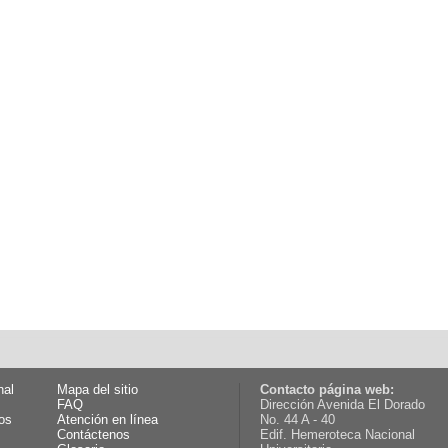
nal
Mapa del sitio
Contacto página web:
FAQ
Dirección Avenida El Dorado
os
Atención en línea
No. 44 A - 40
Contáctenos
Edif. Hemeroteca Nacional