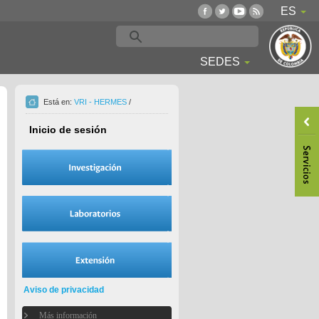
ES
SEDES
Está en:
VRI - HERMES
/
Inicio de sesión
Aviso de privacidad
Más información