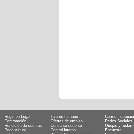
Régimen Legal
Talento humano
Correo institucio
Contratación
Ofertas de empleo
Redes Sociales
Rendición de cuentas
Concurso docente
Quejas y reclam
Pago Virtual
Control interno
Encuesta