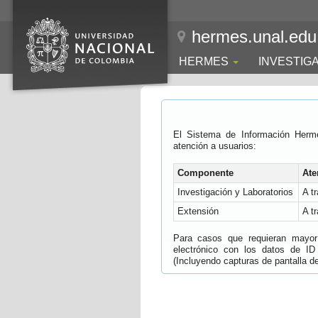
hermes.unal.edu
HERMES
INVESTIG
El Sistema de Información Herm
atención a usuarios:
Componente
Ate
Investigación y Laboratorios
A t
Extensión
A t
Para casos que requieran mayor e
electrónico con los datos de ID
(Incluyendo capturas de pantalla del