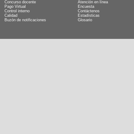
Concurso docente
Atención en línea
Pago Virtual
Encuesta
Control interno
Contáctenos
Calidad
Estadísticas
Buzón de notificaciones
Glosario