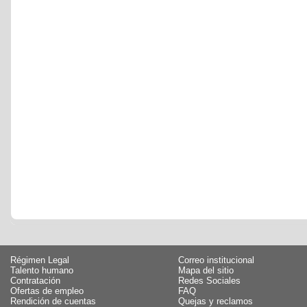
Régimen Legal
Correo institucional
Talento humano
Mapa del sitio
Contratación
Redes Sociales
Ofertas de empleo
FAQ
Rendición de cuentas
Quejas y reclamos