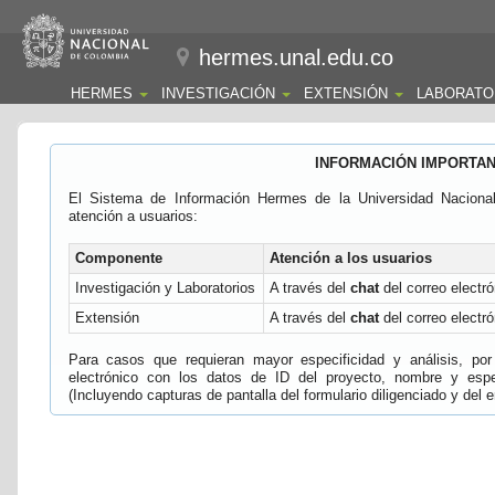
hermes.unal.edu.co
HERMES
INVESTIGACIÓN
EXTENSIÓN
LABORATO
INFORMACIÓN IMPORTA
El Sistema de Información Hermes de la Universidad Naciona
atención a usuarios:
Componente
Atención a los usuarios
Investigación y Laboratorios
A través del
chat
del correo electró
Extensión
A través del
chat
del correo electró
Para casos que requieran mayor especificidad y análisis, por 
electrónico con los datos de ID del proyecto, nombre y espec
(Incluyendo capturas de pantalla del formulario diligenciado y del e