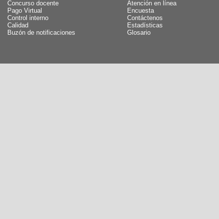
Concurso docente
Atención en línea
Pago Virtual
Encuesta
Control interno
Contáctenos
Calidad
Estadísticas
Buzón de notificaciones
Glosario