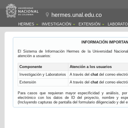
hermes.unal.edu.co
HERMES
INVESTIGACIÓN
EXTENSIÓN
LABORATO
INFORMACIÓN IMPORTA
El Sistema de Información Hermes de la Universidad Naciona
atención a usuarios:
Componente
Atención a los usuarios
Investigación y Laboratorios
A través del
chat
del correo electró
Extensión
A través del
chat
del correo electró
Para casos que requieran mayor especificidad y análisis, por 
electrónico con los datos de ID del proyecto, nombre y espec
(Incluyendo capturas de pantalla del formulario diligenciado y del e