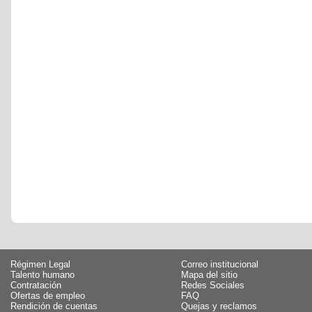
Régimen Legal
Correo institucional
Talento humano
Mapa del sitio
Contratación
Redes Sociales
Ofertas de empleo
FAQ
Rendición de cuentas
Quejas y reclamos