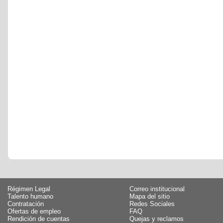
Régimen Legal
Correo institucional
Talento humano
Mapa del sitio
Contratación
Redes Sociales
Ofertas de empleo
FAQ
Rendición de cuentas
Quejas y reclamos