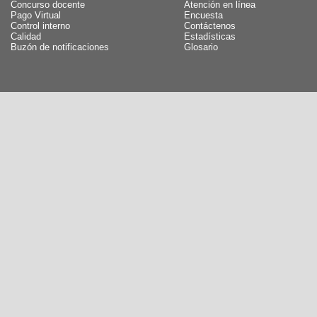
Concurso docente
Atención en línea
Pago Virtual
Encuesta
Control interno
Contáctenos
Calidad
Estadísticas
Buzón de notificaciones
Glosario