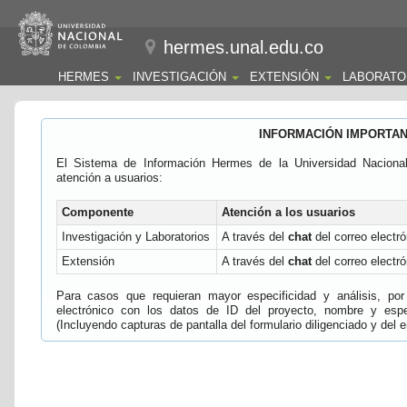
hermes.unal.edu.co
HERMES
INVESTIGACIÓN
EXTENSIÓN
LABORATO
INFORMACIÓN IMPORTA
El Sistema de Información Hermes de la Universidad Naciona
atención a usuarios:
Componente
Atención a los usuarios
Investigación y Laboratorios
A través del
chat
del correo electró
Extensión
A través del
chat
del correo electró
Para casos que requieran mayor especificidad y análisis, por 
electrónico con los datos de ID del proyecto, nombre y espec
(Incluyendo capturas de pantalla del formulario diligenciado y del e