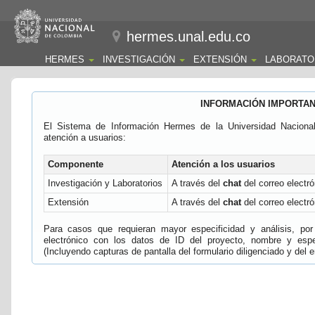
hermes.unal.edu.co
HERMES
INVESTIGACIÓN
EXTENSIÓN
LABORATO
INFORMACIÓN IMPORTA
El Sistema de Información Hermes de la Universidad Naciona
atención a usuarios:
Componente
Atención a los usuarios
Investigación y Laboratorios
A través del
chat
del correo electró
Extensión
A través del
chat
del correo electró
Para casos que requieran mayor especificidad y análisis, por 
electrónico con los datos de ID del proyecto, nombre y espec
(Incluyendo capturas de pantalla del formulario diligenciado y del e