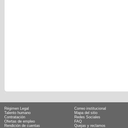
Régimen Legal
Correo institucional
Talento humano
Mapa del sitio
Contratación
Redes Sociales
Ofertas de empleo
FAQ
Rendición de cuentas
Quejas y reclamos