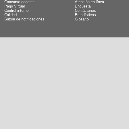
Concurso docente
Atención en línea
Pago Virtual
Encuesta
Control interno
Contáctenos
Calidad
Estadísticas
Buzón de notificaciones
Glosario