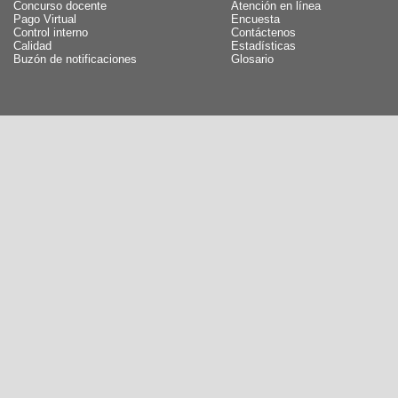
Concurso docente
Atención en línea
Pago Virtual
Encuesta
Control interno
Contáctenos
Calidad
Estadísticas
Buzón de notificaciones
Glosario