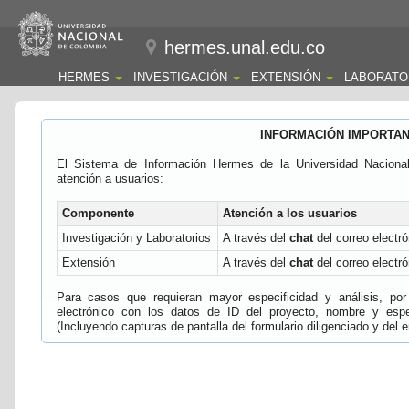
hermes.unal.edu.co
HERMES
INVESTIGACIÓN
EXTENSIÓN
LABORATO
INFORMACIÓN IMPORTA
El Sistema de Información Hermes de la Universidad Naciona
atención a usuarios:
Componente
Atención a los usuarios
Investigación y Laboratorios
A través del
chat
del correo electró
Extensión
A través del
chat
del correo electró
Para casos que requieran mayor especificidad y análisis, por 
electrónico con los datos de ID del proyecto, nombre y espec
(Incluyendo capturas de pantalla del formulario diligenciado y del e