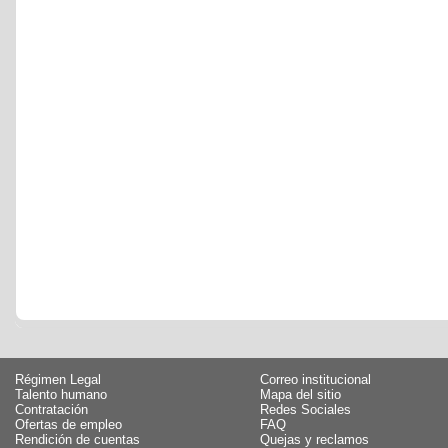
Régimen Legal
Correo institucional
Talento humano
Mapa del sitio
Contratación
Redes Sociales
Ofertas de empleo
FAQ
Rendición de cuentas
Quejas y reclamos