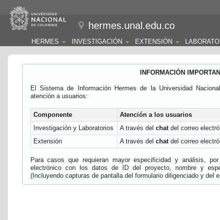
hermes.unal.edu.co
HERMES
INVESTIGACIÓN
EXTENSIÓN
LABORATO
INFORMACIÓN IMPORTA
El Sistema de Información Hermes de la Universidad Naciona
atención a usuarios:
Componente
Atención a los usuarios
Investigación y Laboratorios
A través del
chat
del correo electró
Extensión
A través del
chat
del correo electró
Para casos que requieran mayor especificidad y análisis, por 
electrónico con los datos de ID del proyecto, nombre y espec
(Incluyendo capturas de pantalla del formulario diligenciado y del e