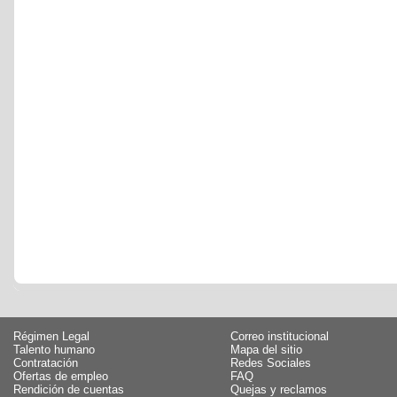
Régimen Legal
Correo institucional
Talento humano
Mapa del sitio
Contratación
Redes Sociales
Ofertas de empleo
FAQ
Rendición de cuentas
Quejas y reclamos