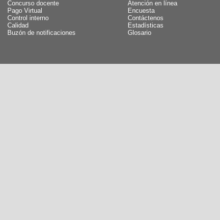
Concurso docente
Atención en línea
Pago Virtual
Encuesta
Control interno
Contáctenos
Calidad
Estadísticas
Buzón de notificaciones
Glosario