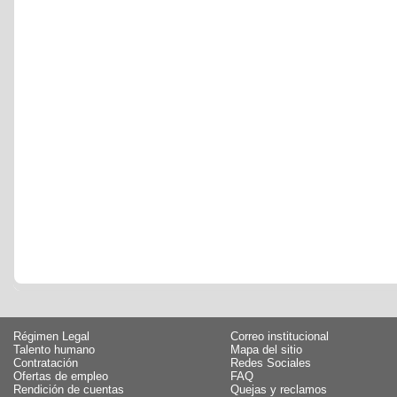
Régimen Legal
Correo institucional
Talento humano
Mapa del sitio
Contratación
Redes Sociales
Ofertas de empleo
FAQ
Rendición de cuentas
Quejas y reclamos