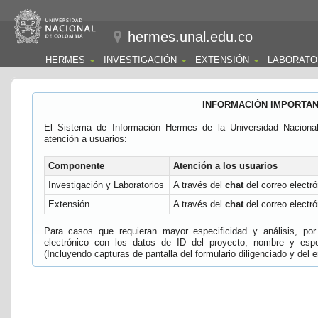
hermes.unal.edu.co
HERMES
INVESTIGACIÓN
EXTENSIÓN
LABORATO
INFORMACIÓN IMPORTA
El Sistema de Información Hermes de la Universidad Naciona
atención a usuarios:
Componente
Atención a los usuarios
Investigación y Laboratorios
A través del
chat
del correo electró
Extensión
A través del
chat
del correo electró
Para casos que requieran mayor especificidad y análisis, por 
electrónico con los datos de ID del proyecto, nombre y espec
(Incluyendo capturas de pantalla del formulario diligenciado y del e