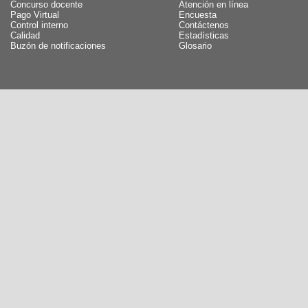
Concurso docente
Atención en línea
Pago Virtual
Encuesta
Control interno
Contáctenos
Calidad
Estadísticas
Buzón de notificaciones
Glosario