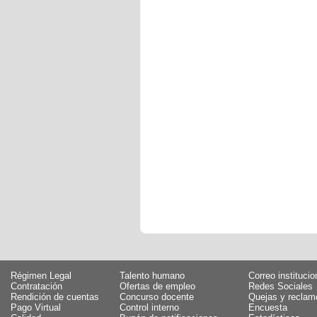
Régimen Legal
Talento humano
Correo institucio
Contratación
Ofertas de empleo
Redes Sociales
Rendición de cuentas
Concurso docente
Quejas y reclam
Pago Virtual
Control interno
Encuesta