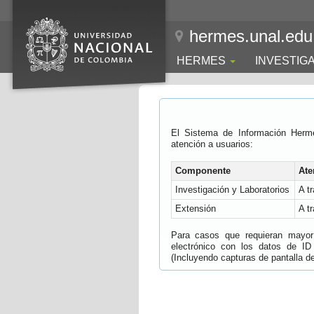
hermes.unal.edu
HERMES
INVESTIG
El Sistema de Información Herm
atención a usuarios:
Componente
Ate
Investigación y Laboratorios
A t
Extensión
A t
Para casos que requieran mayor e
electrónico con los datos de ID
(Incluyendo capturas de pantalla del