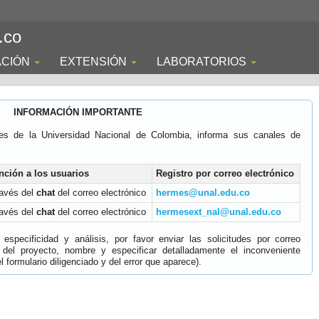
.co
ACIÓN
EXTENSIÓN
LABORATORIOS
INFORMACIÓN IMPORTANTE
es de la Universidad Nacional de Colombia, informa sus canales de
nción a los usuarios
Registro por correo electrónico
ravés del
chat
del correo electrónico
hermes@unal.edu.co
ravés del
chat
del correo electrónico
hermesext_nal@unal.edu.co
specificidad y análisis, por favor enviar las solicitudes por correo
 del proyecto, nombre y especificar detalladamente el inconveniente
 formulario diligenciado y del error que aparece).