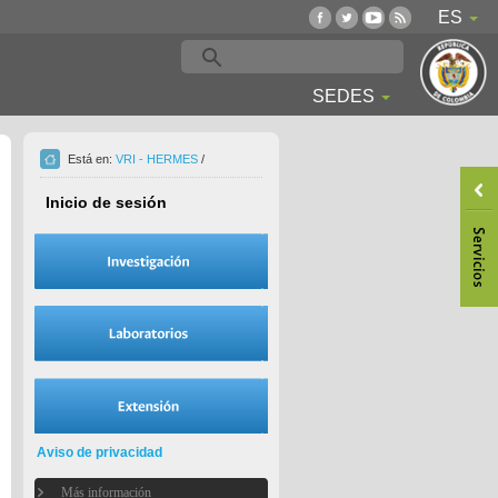
ES
SEDES
Está en:
VRI - HERMES
/
Inicio de sesión
Aviso de privacidad
Más información