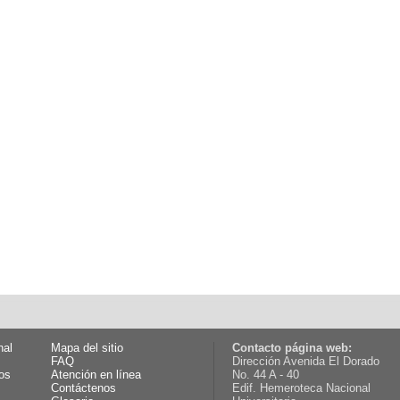
nal
Mapa del sitio
Contacto página web:
FAQ
Dirección Avenida El Dorado
os
Atención en línea
No. 44 A - 40
Contáctenos
Edif. Hemeroteca Nacional