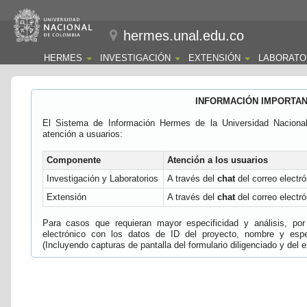
hermes.unal.edu.co
HERMES
INVESTIGACIÓN
EXTENSIÓN
LABORATO
INFORMACIÓN IMPORTA
El Sistema de Información Hermes de la Universidad Naciona
atención a usuarios:
Componente
Atención a los usuarios
Investigación y Laboratorios
A través del
chat
del correo electró
Extensión
A través del
chat
del correo electró
Para casos que requieran mayor especificidad y análisis, por 
electrónico con los datos de ID del proyecto, nombre y espec
(Incluyendo capturas de pantalla del formulario diligenciado y del e