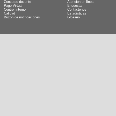
Concurso docente
Atención en línea
Pago Virtual
Encuesta
Control interno
Contáctenos
Calidad
Estadísticas
Buzón de notificaciones
Glosario