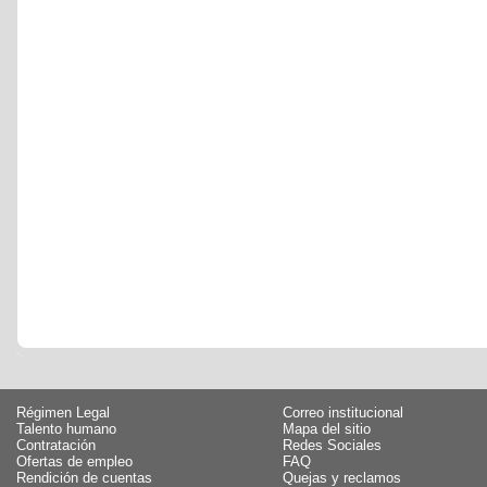
Régimen Legal
Correo institucional
Talento humano
Mapa del sitio
Contratación
Redes Sociales
Ofertas de empleo
FAQ
Rendición de cuentas
Quejas y reclamos