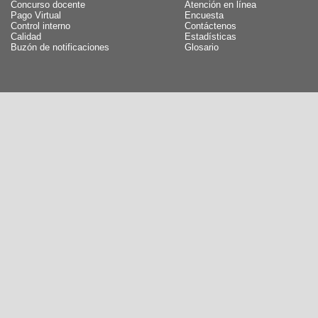
Concurso docente
Atención en línea
Pago Virtual
Encuesta
Control interno
Contáctenos
Calidad
Estadísticas
Buzón de notificaciones
Glosario