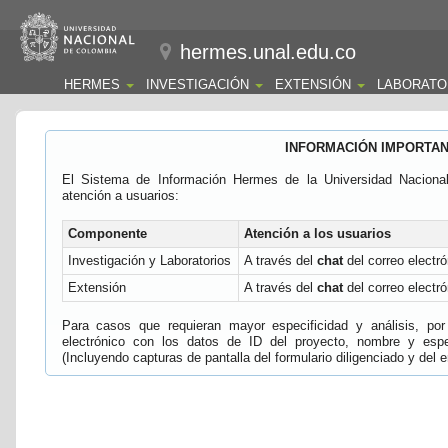
hermes.unal.edu.co
HERMES
INVESTIGACIÓN
EXTENSIÓN
LABORATO
INFORMACIÓN IMPORTA
El Sistema de Información Hermes de la Universidad Naciona
atención a usuarios:
Componente
Atención a los usuarios
Investigación y Laboratorios
A través del
chat
del correo electró
Extensión
A través del
chat
del correo electró
Para casos que requieran mayor especificidad y análisis, por 
electrónico con los datos de ID del proyecto, nombre y espec
(Incluyendo capturas de pantalla del formulario diligenciado y del e