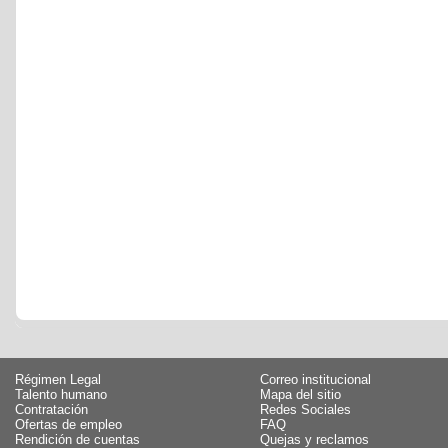
Régimen Legal
Correo institucional
Talento humano
Mapa del sitio
Contratación
Redes Sociales
Ofertas de empleo
FAQ
Rendición de cuentas
Quejas y reclamos