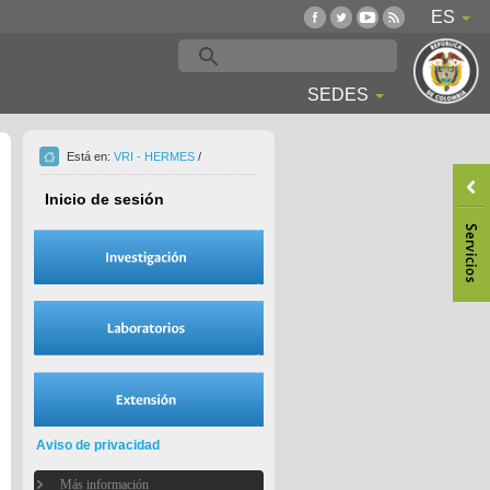
ES
SEDES
Está en:
VRI - HERMES
/
Inicio de sesión
Aviso de privacidad
Más información