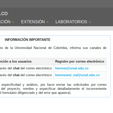
.co
ACIÓN
EXTENSIÓN
LABORATORIOS
INFORMACIÓN IMPORTANTE
es de la Universidad Nacional de Colombia, informa sus canales de
nción a los usuarios
Registro por correo electrónico
ravés del
chat
del correo electrónico
hermes@unal.edu.co
ravés del
chat
del correo electrónico
hermesext_nal@unal.edu.co
specificidad y análisis, por favor enviar las solicitudes por correo
 del proyecto, nombre y especificar detalladamente el inconveniente
 formulario diligenciado y del error que aparece).