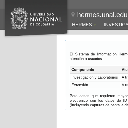
hermes.unal.edu
HERMES
INVESTIG
El Sistema de Información Herm
atención a usuarios:
Componente
Ate
Investigación y Laboratorios
A t
Extensión
A t
Para casos que requieran mayor e
electrónico con los datos de ID
(Incluyendo capturas de pantalla del