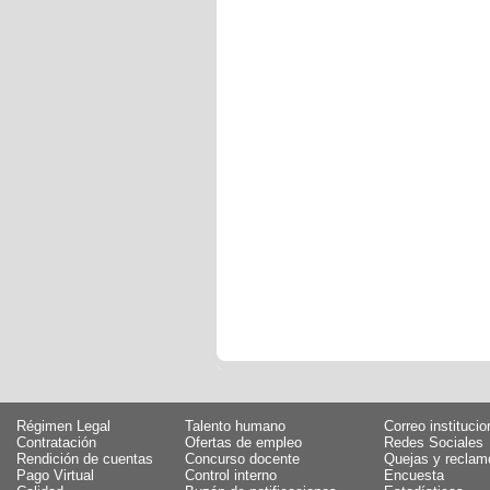
Régimen Legal
Talento humano
Correo institucio
Contratación
Ofertas de empleo
Redes Sociales
Rendición de cuentas
Concurso docente
Quejas y reclam
Pago Virtual
Control interno
Encuesta