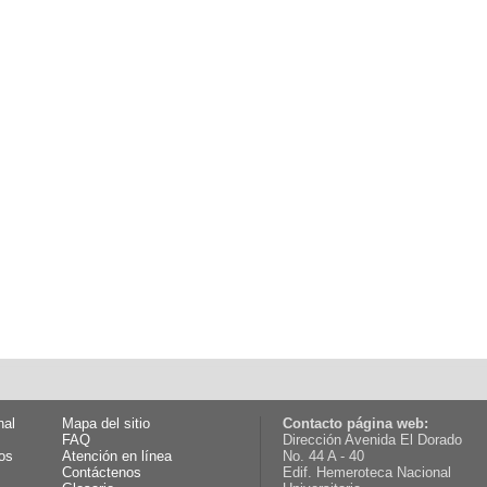
nal
Mapa del sitio
Contacto página web:
FAQ
Dirección Avenida El Dorado
os
Atención en línea
No. 44 A - 40
Contáctenos
Edif. Hemeroteca Nacional