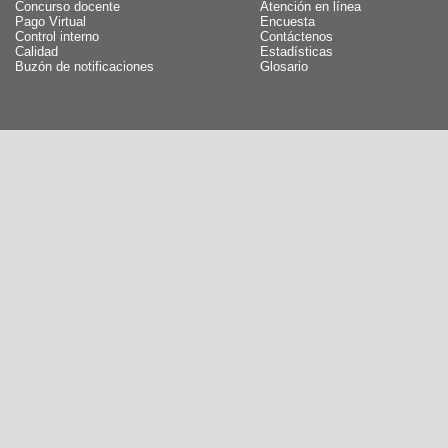
Concurso docente
Atención en línea
Pago Virtual
Encuesta
Control interno
Contáctenos
Calidad
Estadísticas
Buzón de notificaciones
Glosario