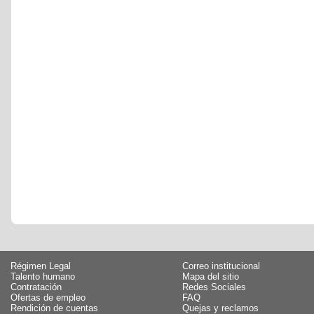
Régimen Legal
Correo institucional
Talento humano
Mapa del sitio
Contratación
Redes Sociales
Ofertas de empleo
FAQ
Rendición de cuentas
Quejas y reclamos