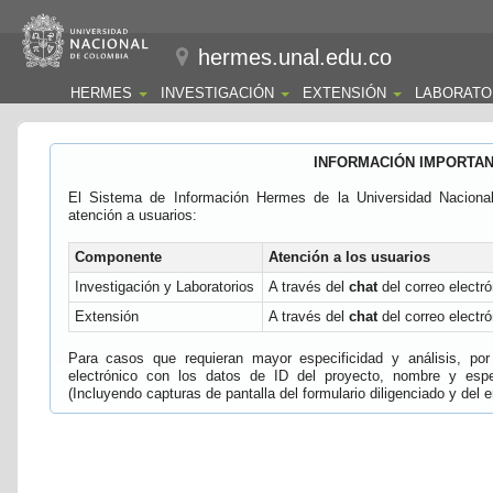
hermes.unal.edu.co
HERMES
INVESTIGACIÓN
EXTENSIÓN
LABORATO
INFORMACIÓN IMPORTA
El Sistema de Información Hermes de la Universidad Naciona
atención a usuarios:
Componente
Atención a los usuarios
Investigación y Laboratorios
A través del
chat
del correo electró
Extensión
A través del
chat
del correo electró
Para casos que requieran mayor especificidad y análisis, por 
electrónico con los datos de ID del proyecto, nombre y espec
(Incluyendo capturas de pantalla del formulario diligenciado y del e