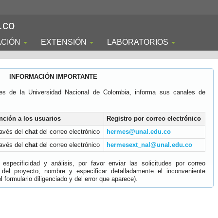
.co
ACIÓN
EXTENSIÓN
LABORATORIOS
INFORMACIÓN IMPORTANTE
es de la Universidad Nacional de Colombia, informa sus canales de
nción a los usuarios
Registro por correo electrónico
ravés del
chat
del correo electrónico
hermes@unal.edu.co
ravés del
chat
del correo electrónico
hermesext_nal@unal.edu.co
specificidad y análisis, por favor enviar las solicitudes por correo
 del proyecto, nombre y especificar detalladamente el inconveniente
 formulario diligenciado y del error que aparece).