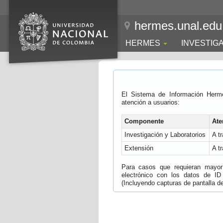
hermes.unal.edu
HERMES
INVESTIG
El Sistema de Información Herm
atención a usuarios:
Componente
Ate
Investigación y Laboratorios
A t
Extensión
A t
Para casos que requieran mayor e
electrónico con los datos de ID
(Incluyendo capturas de pantalla del