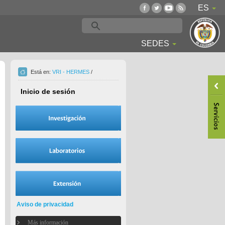
ES
SEDES
Está en:
VRI - HERMES
/
Inicio de sesión
Aviso de privacidad
Más información