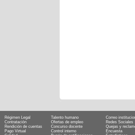
Régimen Legal
Talento humano
Correo institucio
Contratación
Ofertas de empleo
Redes Sociales
Rendición de cuentas
Concurso docente
Quejas y reclam
Pago Virtual
Control interno
Encuesta