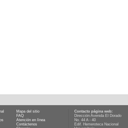
nal
Mapa del sitio
Contacto página web:
FAQ
Dirección Avenida El Dorado
os
Atención en línea
No. 44 A - 40
Contáctenos
Edif. Hemeroteca Nacional