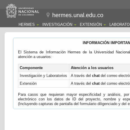
hermes.unal.edu.co
HERMES
INVESTIGACIÓN
EXTENSIÓN
LABORATO
INFORMACIÓN IMPORTA
El Sistema de Información Hermes de la Universidad Naciona
atención a usuarios:
Componente
Atención a los usuarios
Investigación y Laboratorios
A través del
chat
del correo electró
Extensión
A través del
chat
del correo electró
Para casos que requieran mayor especificidad y análisis, por 
electrónico con los datos de ID del proyecto, nombre y espec
(Incluyendo capturas de pantalla del formulario diligenciado y del e