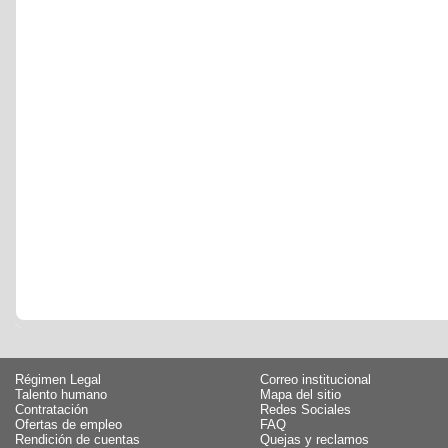
Régimen Legal
Correo institucional
Talento humano
Mapa del sitio
Contratación
Redes Sociales
Ofertas de empleo
FAQ
Rendición de cuentas
Quejas y reclamos