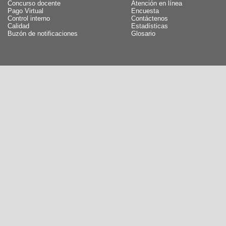
Concurso docente
Atención en línea
Pago Virtual
Encuesta
Control interno
Contáctenos
Calidad
Estadísticas
Buzón de notificaciones
Glosario