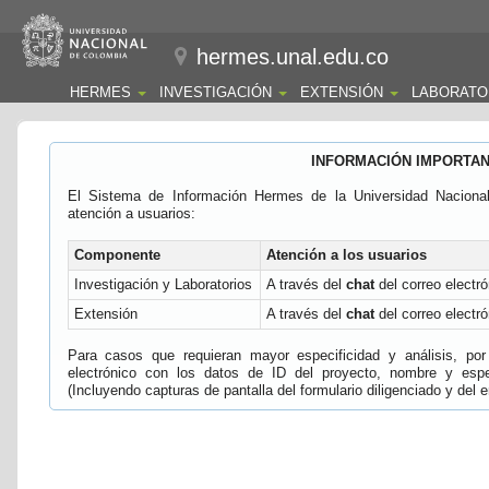
hermes.unal.edu.co
HERMES
INVESTIGACIÓN
EXTENSIÓN
LABORATO
INFORMACIÓN IMPORTA
El Sistema de Información Hermes de la Universidad Naciona
atención a usuarios:
Componente
Atención a los usuarios
Investigación y Laboratorios
A través del
chat
del correo electró
Extensión
A través del
chat
del correo electró
Para casos que requieran mayor especificidad y análisis, por 
electrónico con los datos de ID del proyecto, nombre y espec
(Incluyendo capturas de pantalla del formulario diligenciado y del e