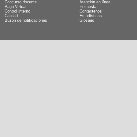
Concurso docente
Atención en línea
Pago Virtual
Encuesta
Control interno
Contáctenos
Calidad
Estadísticas
Buzón de notificaciones
Glosario