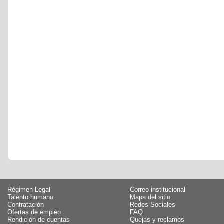
Régimen Legal
Correo institucional
Talento humano
Mapa del sitio
Contratación
Redes Sociales
Ofertas de empleo
FAQ
Rendición de cuentas
Quejas y reclamos