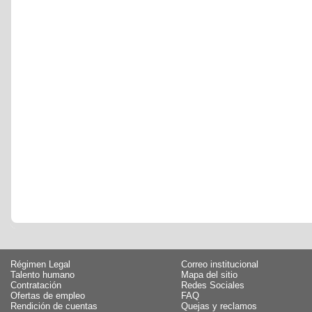
Régimen Legal
Correo institucional
Talento humano
Mapa del sitio
Contratación
Redes Sociales
Ofertas de empleo
FAQ
Rendición de cuentas
Quejas y reclamos