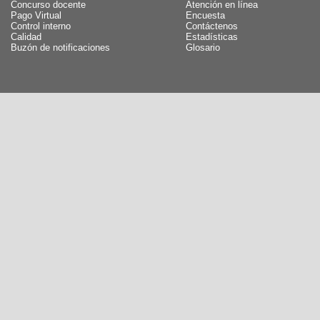
Concurso docente
Atención en línea
Pago Virtual
Encuesta
Control interno
Contáctenos
Calidad
Estadísticas
Buzón de notificaciones
Glosario