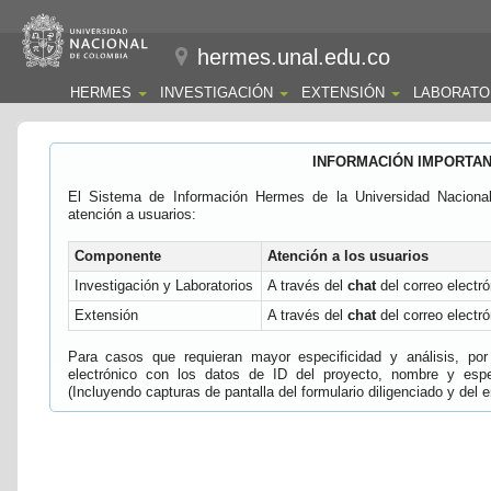
hermes.unal.edu.co
HERMES
INVESTIGACIÓN
EXTENSIÓN
LABORATO
INFORMACIÓN IMPORTA
El Sistema de Información Hermes de la Universidad Naciona
atención a usuarios:
Componente
Atención a los usuarios
Investigación y Laboratorios
A través del
chat
del correo electró
Extensión
A través del
chat
del correo electró
Para casos que requieran mayor especificidad y análisis, por 
electrónico con los datos de ID del proyecto, nombre y espec
(Incluyendo capturas de pantalla del formulario diligenciado y del e