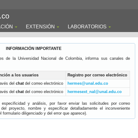
.co
ACIÓN
EXTENSIÓN
LABORATORIOS
INFORMACIÓN IMPORTANTE
es de la Universidad Nacional de Colombia, informa sus canales de
nción a los usuarios
Registro por correo electrónico
ravés del
chat
del correo electrónico
hermes@unal.edu.co
ravés del
chat
del correo electrónico
hermesext_nal@unal.edu.co
specificidad y análisis, por favor enviar las solicitudes por correo
 del proyecto, nombre y especificar detalladamente el inconveniente
 formulario diligenciado y del error que aparece).