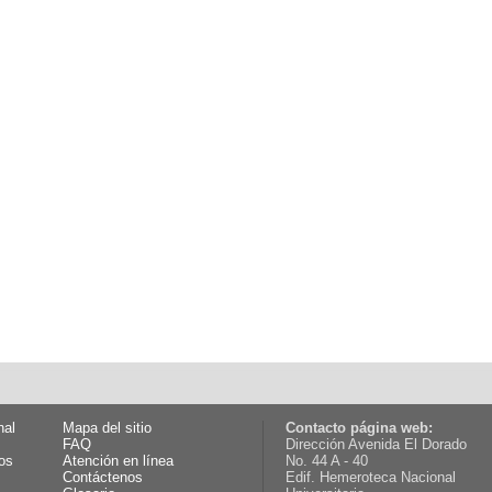
nal
Mapa del sitio
Contacto página web:
FAQ
Dirección Avenida El Dorado
os
Atención en línea
No. 44 A - 40
Contáctenos
Edif. Hemeroteca Nacional