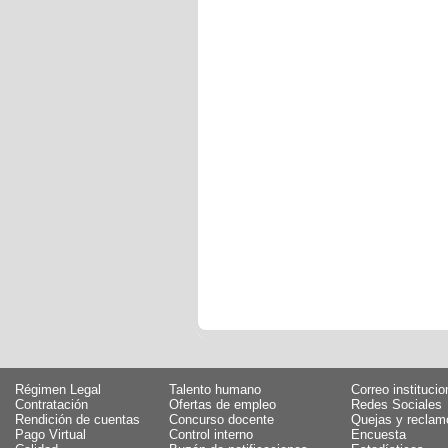
Régimen Legal
Talento humano
Correo institucio
Contratación
Ofertas de empleo
Redes Sociales
Rendición de cuentas
Concurso docente
Quejas y reclam
Pago Virtual
Control interno
Encuesta