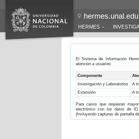
hermes.unal.edu
HERMES
INVESTIG
El Sistema de Información Herm
atención a usuarios:
Componente
Ate
Investigación y Laboratorios
A t
Extensión
A t
Para casos que requieran mayor e
electrónico con los datos de ID
(Incluyendo capturas de pantalla del