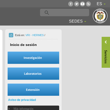
ES
SEDES
Está en:
VRI - HERMES
/
Inicio de sesión
Aviso de privacidad
Más información