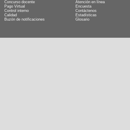
Concurso docente
Atención en línea
Pago Virtual
Encuesta
Control interno
Contáctenos
Calidad
Estadísticas
Buzón de notificaciones
Glosario