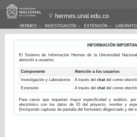
hermes.unal.edu.co
HERMES
INVESTIGACIÓN
EXTENSIÓN
LABORATO
INFORMACIÓN IMPORTA
El Sistema de Información Hermes de la Universidad Naciona
atención a usuarios:
Componente
Atención a los usuarios
Investigación y Laboratorios
A través del
chat
del correo electró
Extensión
A través del
chat
del correo electró
Para casos que requieran mayor especificidad y análisis, por 
electrónico con los datos de ID del proyecto, nombre y espec
(Incluyendo capturas de pantalla del formulario diligenciado y del e