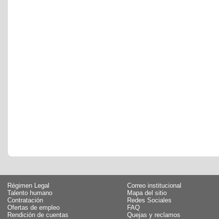
Régimen Legal
Correo institucional
Talento humano
Mapa del sitio
Contratación
Redes Sociales
Ofertas de empleo
FAQ
Rendición de cuentas
Quejas y reclamos