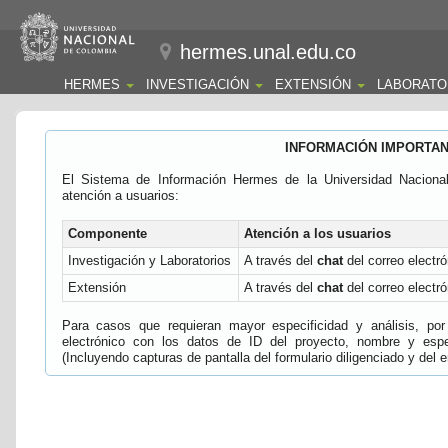
hermes.unal.edu.co
HERMES
INVESTIGACIÓN
EXTENSIÓN
LABORATO
INFORMACIÓN IMPORTA
El Sistema de Información Hermes de la Universidad Naciona
atención a usuarios:
Componente
Atención a los usuarios
Investigación y Laboratorios
A través del
chat
del correo electró
Extensión
A través del
chat
del correo electró
Para casos que requieran mayor especificidad y análisis, por 
electrónico con los datos de ID del proyecto, nombre y espec
(Incluyendo capturas de pantalla del formulario diligenciado y del e