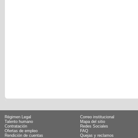
Régimen Legal
Correo institucional
Talento humano
Mapa del sitio
Contratación
Redes Sociales
Ofertas de empleo
FAQ
Rendición de cuentas
Quejas y reclamos