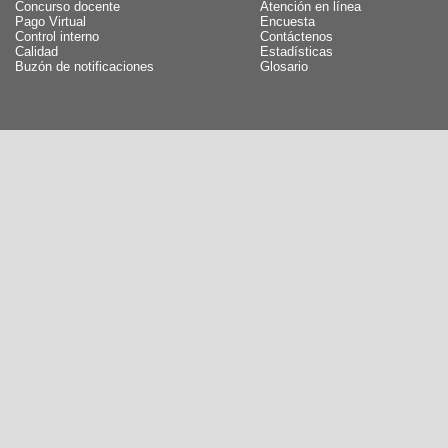
Concurso docente
Atención en línea
Pago Virtual
Encuesta
Control interno
Contáctenos
Calidad
Estadísticas
Buzón de notificaciones
Glosario