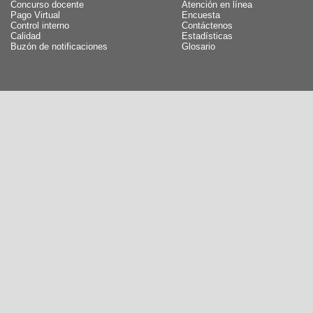
Concurso docente
Atención en línea
Pago Virtual
Encuesta
Control interno
Contáctenos
Calidad
Estadísticas
Buzón de notificaciones
Glosario