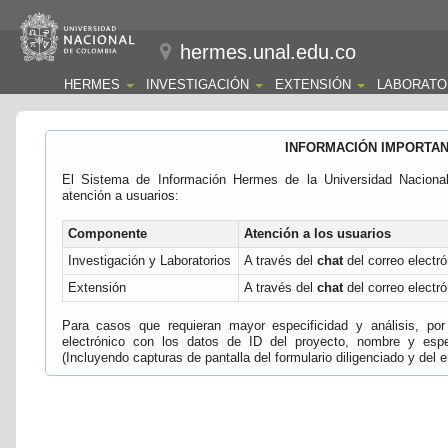
hermes.unal.edu.co
HERMES
INVESTIGACIÓN
EXTENSIÓN
LABORATO
INFORMACIÓN IMPORTA
El Sistema de Información Hermes de la Universidad Naciona
atención a usuarios:
Componente
Atención a los usuarios
Investigación y Laboratorios
A través del
chat
del correo electró
Extensión
A través del
chat
del correo electró
Para casos que requieran mayor especificidad y análisis, por 
electrónico con los datos de ID del proyecto, nombre y espec
(Incluyendo capturas de pantalla del formulario diligenciado y del e