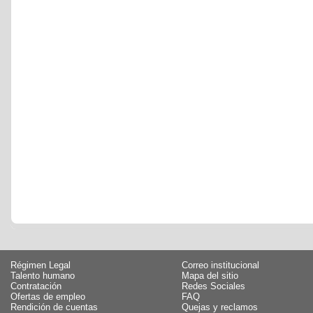
Régimen Legal
Correo institucional
Talento humano
Mapa del sitio
Contratación
Redes Sociales
Ofertas de empleo
FAQ
Rendición de cuentas
Quejas y reclamos