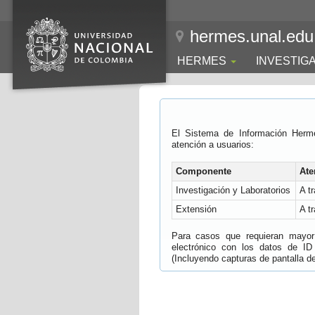
hermes.unal.edu
HERMES
INVESTIG
El Sistema de Información Herm
atención a usuarios:
Componente
Ate
Investigación y Laboratorios
A t
Extensión
A t
Para casos que requieran mayor e
electrónico con los datos de ID
(Incluyendo capturas de pantalla del