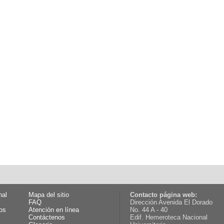
nal
Mapa del sitio
Contacto página web:
FAQ
Dirección Avenida El Dorado
os
Atención en línea
No. 44 A - 40
Contáctenos
Edif. Hemeroteca Nacional