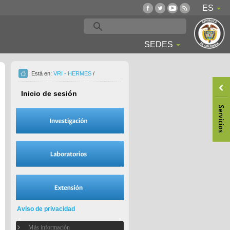
ES
SEDES
Está en:
VRI - HERMES
/
Inicio de sesión
Aviso de privacidad
Más información