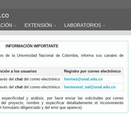
.co
ACIÓN
EXTENSIÓN
LABORATORIOS
INFORMACIÓN IMPORTANTE
es de la Universidad Nacional de Colombia, informa sus canales de
nción a los usuarios
Registro por correo electrónico
ravés del
chat
del correo electrónico
hermes@unal.edu.co
ravés del
chat
del correo electrónico
hermesext_nal@unal.edu.co
specificidad y análisis, por favor enviar las solicitudes por correo
 del proyecto, nombre y especificar detalladamente el inconveniente
 formulario diligenciado y del error que aparece).