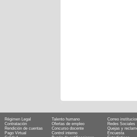
Régimen Legal
Talento humano
Correo institucio
Contratación
Ofertas de empleo
Redes Sociales
Rendición de cuentas
Concurso docente
Quejas y reclam
Pago Virtual
Control interno
Encuesta