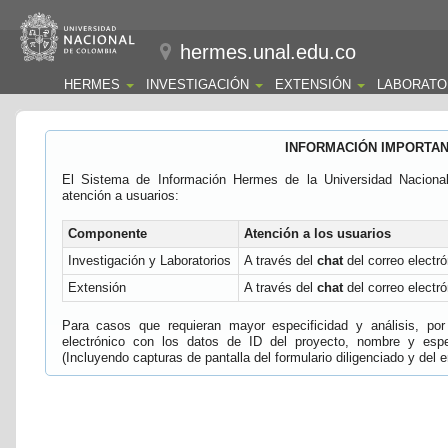
hermes.unal.edu.co
HERMES
INVESTIGACIÓN
EXTENSIÓN
LABORATO
INFORMACIÓN IMPORTA
El Sistema de Información Hermes de la Universidad Naciona
atención a usuarios:
Componente
Atención a los usuarios
Investigación y Laboratorios
A través del
chat
del correo electró
Extensión
A través del
chat
del correo electró
Para casos que requieran mayor especificidad y análisis, por 
electrónico con los datos de ID del proyecto, nombre y espec
(Incluyendo capturas de pantalla del formulario diligenciado y del e