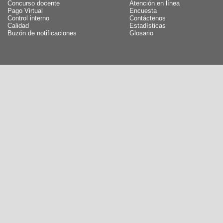
Concurso docente
Atención en línea
Pago Virtual
Encuesta
Control interno
Contáctenos
Calidad
Estadísticas
Buzón de notificaciones
Glosario