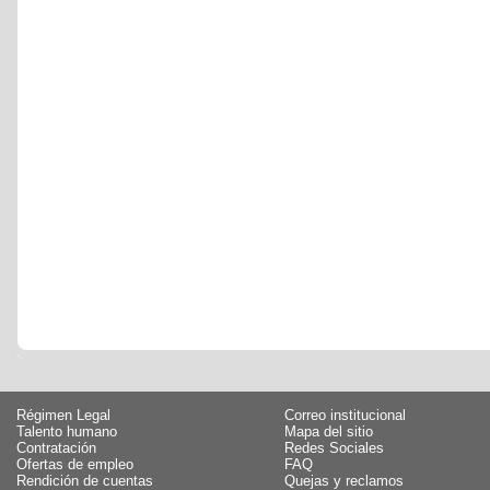
Régimen Legal
Correo institucional
Talento humano
Mapa del sitio
Contratación
Redes Sociales
Ofertas de empleo
FAQ
Rendición de cuentas
Quejas y reclamos